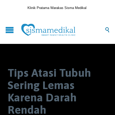
Klinik Pratama Warakas Sisma Medikal

Tips Atasi Tubuh
Sering Lemas
Karena Darah
Rendah