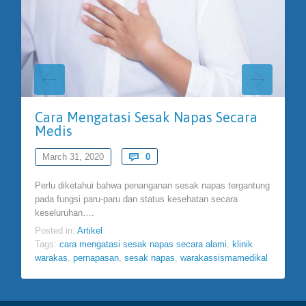
Cara Mengatasi Sesak Napas Secara
Medis
Comments
March 31, 2020

0
Perlu diketahui bahwa penanganan sesak napas tergantung
pada fungsi paru-paru dan status kesehatan secara
keseluruhan….
Posted in:
Artikel
Tags:
cara mengatasi sesak napas secara alami
,
klinik
warakas
,
pernapasan
,
sesak napas
,
warakassismamedikal