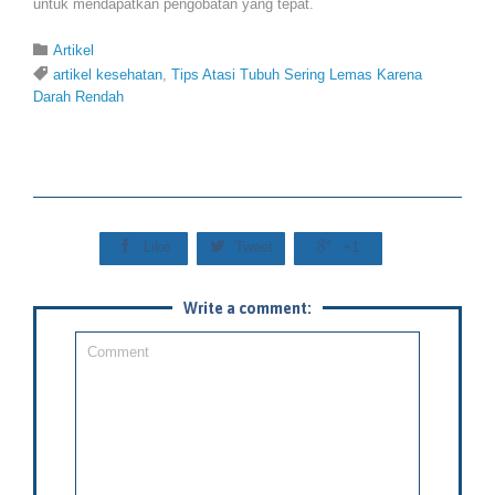
untuk mendapatkan pengobatan yang tepat.
Category

Artikel
Tags

artikel kesehatan
,
Tips Atasi Tubuh Sering Lemas Karena
Darah Rendah



Like
Tweet
+1
Write a comment: