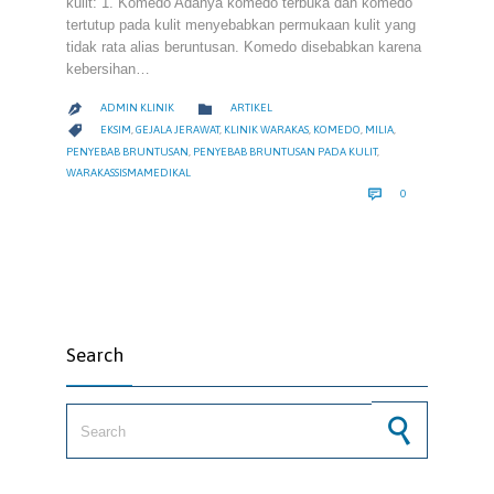
kulit: 1. Komedo Adanya komedo terbuka dan komedo
tertutup pada kulit menyebabkan permukaan kulit yang
tidak rata alias beruntusan. Komedo disebabkan karena
kebersihan…
CATEGORY

ADMIN KLINIK
ARTIKEL

CATEGORY

EKSIM
,
GEJALA JERAWAT
,
KLINIK WARAKAS
,
KOMEDO
,
MILIA
,
PENYEBAB BRUNTUSAN
,
PENYEBAB BRUNTUSAN PADA KULIT
,
WARAKASSISMAMEDIKAL
COMMENTS

0
Search
Search for: