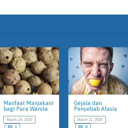
Manfaat Manjakani
Gejala dan
bagi Para Wanita
Penyebab Afasia
March 24, 2020
March 11, 2020
Comment
Comments

1

0