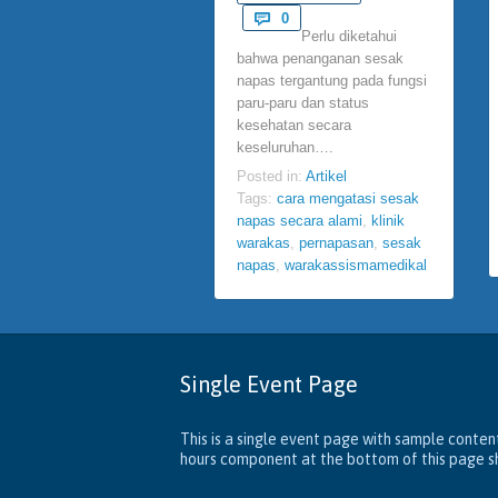
Comments

0
Perlu diketahui
bahwa penanganan sesak
napas tergantung pada fungsi
paru-paru dan status
kesehatan secara
keseluruhan….
Posted in:
Artikel
Tags:
cara mengatasi sesak
napas secara alami
,
klinik
warakas
,
pernapasan
,
sesak
napas
,
warakassismamedikal
Single Event Page
This is a single event page with sample content
hours component at the bottom of this page sho