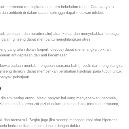
apat membantu meningkatkan sistem kekebalan tubuh. Caranya yaitu
 dan antibodi di dalam darah, sehingga dapat melawan infeksi.
isol, adrenalin, dan noradrenalin) akan keluar dan menyebabkan berbagai
 dalam ginseng dapat membantu menghilangkan stres.
eng yang telah diolah (seperti direbus) dapat menenangkan pikiran.
ramuan antidepresan dan anti kecemasan.
n kewaspadaan mental, mengubah suasana hati (mood), dan menghilangkan
a ginseng diyakini dapat memberikan perubahan fisiologis pada tubuh untuk
u banyak pekerjaan.
a
h dialami setiap orang. Meski banyak hal yang menyebabkan insomnia,
al ini terjadi karena zat gizi di dalam ginseng dapat terserap sempurna,
il dan menyusui. Begitu juga jika sedang mengonsumsi obat hipertensi
erlu berkonsultasi terlebih dahulu dengan dokter.