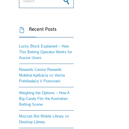
Recent Posts

Lucky Block Explained – How
This Betting Operator Works for
Aussie Users
Rewards Casino Rewards
Mobilná Aplikácia vs Verzia
Prehliadača V Porovnaní
Weighing the Options – How A
Big Candy Fits the Australian
Betting Scene
Mozzart Bet Mobile Library vs
Desktop Library