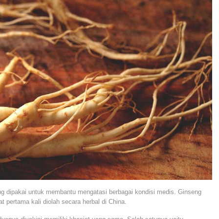
eng dipakai untuk membantu mengatasi berbagai kondisi medis. Ginseng
 pertama kali diolah secara herbal di China.