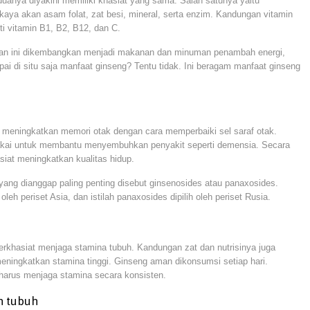
uanya diyakini memiliki khasiat yang sama. Salah satunya yaitu
aya akan asam folat, zat besi, mineral, serta enzim. Kandungan vitamin
i vitamin B1, B2, B12, dan C.
tan ini dikembangkan menjadi makanan dan minuman penambah energi,
ai di situ saja manfaat ginseng? Tentu tidak. Ini beragam manfaat ginseng
meningkatkan memori otak dengan cara memperbaiki sel saraf otak.
akai untuk membantu menyembuhkan penyakit seperti demensia. Secara
asiat meningkatkan kualitas hidup.
ang dianggap paling penting disebut ginsenosides atau panaxosides.
leh periset Asia, dan istilah panaxosides dipilih oleh periset Rusia.
rkhasiat menjaga stamina tubuh. Kandungan zat dan nutrisinya juga
ningkatkan stamina tinggi. Ginseng aman dikonsumsi setiap hari.
 harus menjaga stamina secara konsisten.
n tubuh