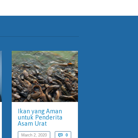
Ikan yang Aman
Manfaat Kacan
untuk Penderita
Kedelai untuk
Asam Urat
Jantung Kita
Comments
March 2, 2020

0
February 26, 2020