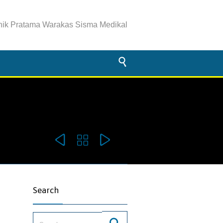
inik Pratama Warakas Sisma Medikal




omments
Search
Search for: