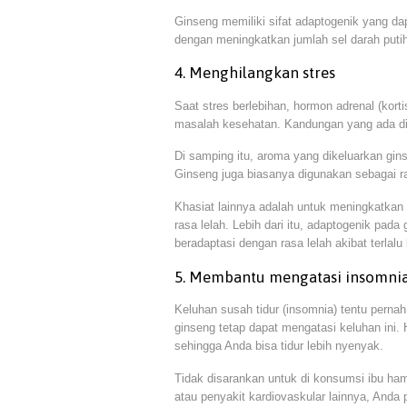
Ginseng memiliki sifat adaptogenik yang d
dengan meningkatkan jumlah sel darah putih
4. Menghilangkan stres
Saat stres berlebihan, hormon adrenal (kort
masalah kesehatan. Kandungan yang ada di
Di samping itu, aroma yang dikeluarkan gins
Ginseng juga biasanya digunakan sebagai 
Khasiat lainnya adalah untuk meningkatka
rasa lelah. Lebih dari itu, adaptogenik pad
beradaptasi dengan rasa lelah akibat terlal
5. Membantu mengatasi insomni
Keluhan susah tidur (insomnia) tentu perna
ginseng tetap dapat mengatasi keluhan ini. H
sehingga Anda bisa tidur lebih nyenyak.
Tidak disarankan untuk di konsumsi ibu ham
atau penyakit kardiovaskular lainnya, Anda p