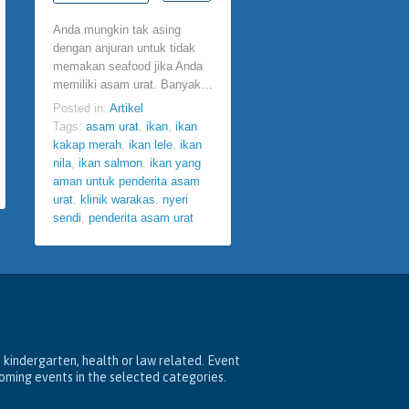
Comments

0
Anda mungkin tak asing
Sudah tidak pe
dengan anjuran untuk tidak
diragukan, kacang
memakan seafood jika Anda
kedelai menyimpan ber
memiliki asam urat. Banyak…
khasiat sehat untuk tubu
Bagi jantung, misalnya,
Posted in:
Artikel
sebagai salah satu…
Tags:
asam urat
,
ikan
,
ikan
kakap merah
,
ikan lele
,
ikan
Posted in:
Artikel
nila
,
ikan salmon
,
ikan yang
Tags:
fungsi jantung
,
Ja
aman untuk penderita asam
kacang kedelai
,
klinik
urat
,
klinik warakas
,
nyeri
warakas
,
kolesterol tingg
sendi
,
penderita asam urat
manfaat kacang kedelai
,
warakassismamedikal
, kindergarten, health or law related. Event
coming events in the selected categories.