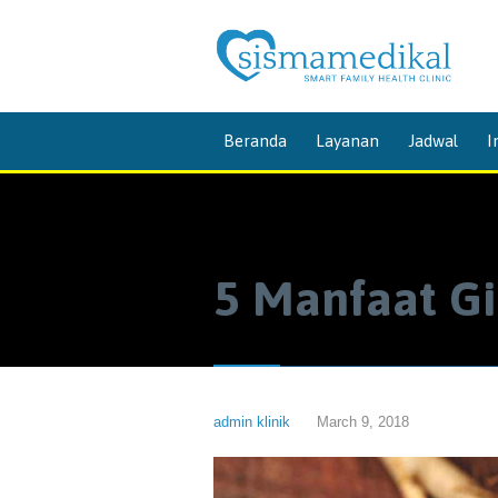
Beranda
Layanan
Jadwal
I
5 Manfaat G
admin klinik
March 9, 2018