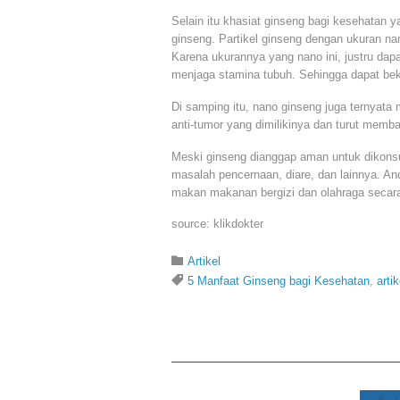
Selain itu khasiat ginseng bagi kesehatan y
ginseng. Partikel ginseng dengan ukuran nan
Karena ukurannya yang nano ini, justru dap
menjaga stamina tubuh. Sehingga dapat beker
Di samping itu, nano ginseng juga ternyata 
anti-tumor yang dimilikinya dan turut memb
Meski ginseng dianggap aman untuk dikonsu
masalah pencernaan, diare, dan lainnya. An
makan makanan bergizi dan olahraga secara 
source: klikdokter
Category

Artikel
Tags

5 Manfaat Ginseng bagi Kesehatan
,
arti