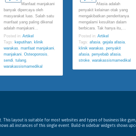
Manfaat manjakani
Afasia adalah
banyak dipercaya oleh
penyakit kelainan otak yang
masyarakat luas. Salah satu
mengakibatkan penderitanya
manfaat yang paling dikenal
mengalami kesulitan dalam
adalah manjakani…
berbicara. Tak hanya itu,…
Posted in:
Artikel
Posted in:
Artikel
Tags:
keputihan
,
klinik
Tags:
afasia
,
gejala afasia
,
warakas
,
manfaat manjakani
,
klinik warakas
,
penyakit
manjakani
,
Osteoporosis
,
afasia
,
penyebab afasia
,
sendi
,
tulang
,
stroke
,
warakassismamedikal
warakassismamedikal
. This layout is suitable for most websites and types of business like gym
ws all instances of this single event. Build-in sidebar widgets shows up