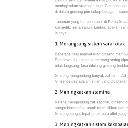
Baik ginseng dari Amerika maupun Asia, ked
meningkatkan stamina tubuh. Ginseng juga k
di dalam ginseng pun cukup beragam, sepert
Tanaman yang tumbuh subur di Korea Sela
kosmetik, serta sabun. Lantas, apakah samp
lainnya:
1. Merangsang sistem saraf otak
Beberapa riset menyatakan ginseng mampu 
Pasalnya, dulu ginseng memang sering dip
tidak langsung, bisa dibilang ginseng berkh
Ginseng mengandung banyak zat aktif. Zat y
Ginsenosides adalah istilah yang diciptakan o
2. Meningkatkan stamina
Karena mengandung zat saponin, ginseng be
sangat bermanfaat untuk memulihkan dan me
Ginseng sangat tepat untuk para atlet yang
3. Meningkatkan sistem kekebala