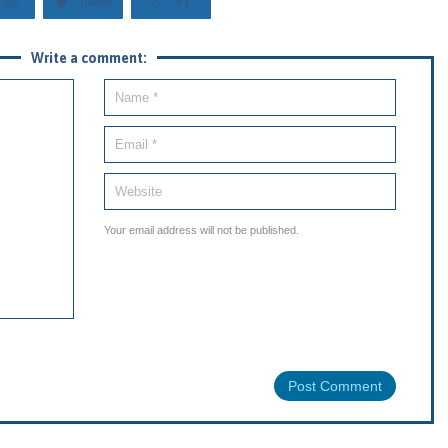


Like
Tweet
+1
Write a comment:
Your email address will not be published.