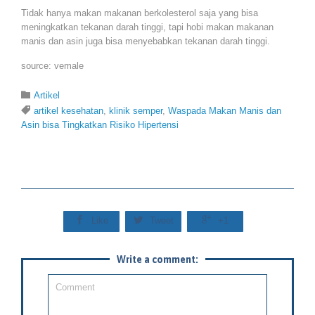
Tidak hanya makan makanan berkolesterol saja yang bisa
meningkatkan tekanan darah tinggi, tapi hobi makan makanan
manis dan asin juga bisa menyebabkan tekanan darah tinggi.
source: vemale
Category

Artikel
Tags

artikel kesehatan
,
klinik semper
,
Waspada Makan Manis dan
Asin bisa Tingkatkan Risiko Hipertensi



Like
Tweet
+1
Write a comment: