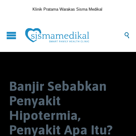
Klinik Pratama Warakas Sisma Medikal

Banjir Sebabkan
Penyakit
Hipotermia,
Penyakit Apa Itu?