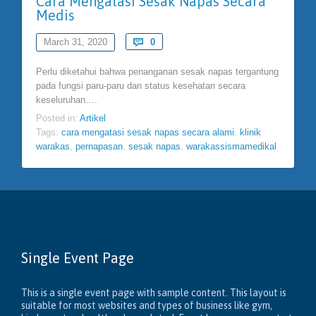
Cara Mengatasi Sesak Napas Secara
Medis
Comments
March 31, 2020

0
Perlu diketahui bahwa penanganan sesak napas tergantung
pada fungsi paru-paru dan status kesehatan secara
keseluruhan….
Posted in:
Artikel
Tags:
cara mengatasi sesak napas secara alami
,
klinik
warakas
,
pernapasan
,
sesak napas
,
warakassismamedikal
Single Event Page
This is a single event page with sample content. This layout is
suitable for most websites and types of business like gym,