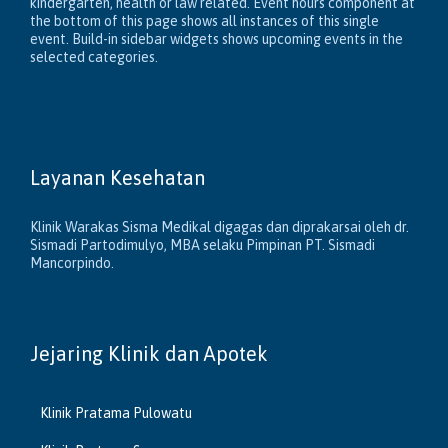
kindergarten, health or law related. Event hours component at
the bottom of this page shows all instances of this single
event. Build-in sidebar widgets shows upcoming events in the
selected categories.
Layanan Kesehatan
Klinik Warakas Sisma Medikal digagas dan diprakarsai oleh dr.
Sismadi Partodimulyo, MBA selaku Pimpinan PT. Sismadi
Mancorpindo.
Jejaring Klinik dan Apotek
Klinik Pratama Pulowatu