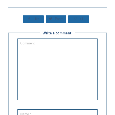



Like
Tweet
+1
Write a comment: