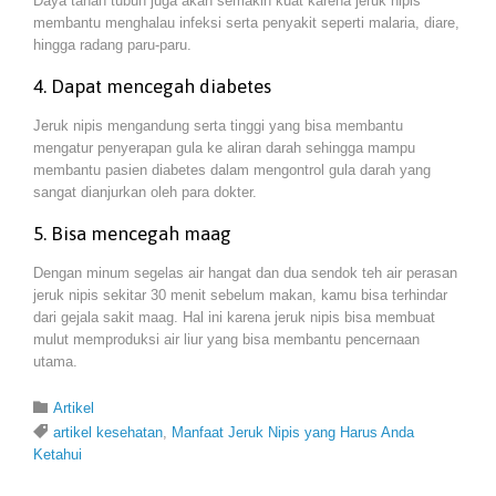
Daya tahan tubuh juga akan semakin kuat karena jeruk nipis
membantu menghalau infeksi serta penyakit seperti malaria, diare,
hingga radang paru-paru.
4. Dapat mencegah diabetes
Jeruk nipis mengandung serta tinggi yang bisa membantu
mengatur penyerapan gula ke aliran darah sehingga mampu
membantu pasien diabetes dalam mengontrol gula darah yang
sangat dianjurkan oleh para dokter.
5. Bisa mencegah maag
Dengan minum segelas air hangat dan dua sendok teh air perasan
jeruk nipis sekitar 30 menit sebelum makan, kamu bisa terhindar
dari gejala sakit maag. Hal ini karena jeruk nipis bisa membuat
mulut memproduksi air liur yang bisa membantu pencernaan
utama.
Category

Artikel
Tags

artikel kesehatan
,
Manfaat Jeruk Nipis yang Harus Anda
Ketahui