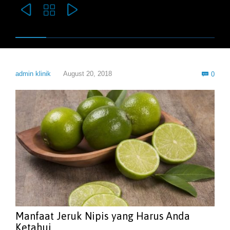



Com
admin klinik
August 20, 2018
0

Manfaat Jeruk Nipis yang Harus Anda
Ketahui