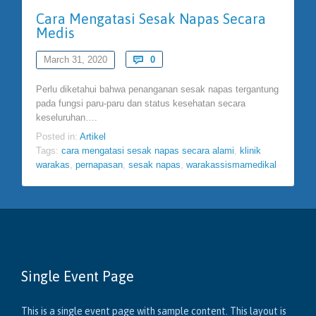
Cara Mengatasi Sesak Napas Secara
Medis
Comments
March 31, 2020

0
Perlu diketahui bahwa penanganan sesak napas tergantung
pada fungsi paru-paru dan status kesehatan secara
keseluruhan….
Posted in:
Artikel
Tags:
cara mengatasi sesak napas secara alami
,
klinik
warakas
,
pernapasan
,
sesak napas
,
warakassismamedikal
Single Event Page
This is a single event page with sample content. This layout is