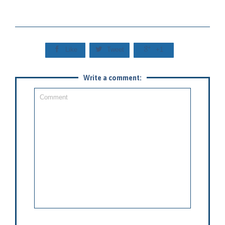



Like
Tweet
+1
Write a comment: