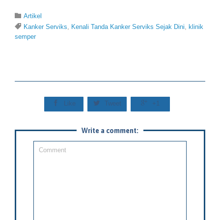
Category

Artikel
Tags

Kanker Serviks
,
Kenali Tanda Kanker Serviks Sejak Dini
,
klinik
semper



Like
Tweet
+1
Write a comment: