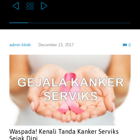



Com
admin klinik
December 13, 2017
0

Waspada! Kenali Tanda Kanker Serviks
Sejak Dini