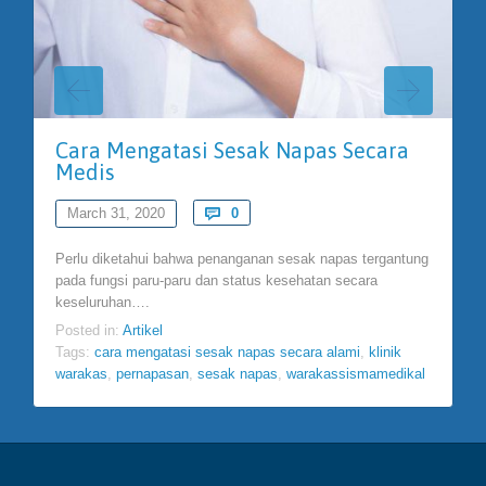
Cara Mengatasi Sesak Napas Secara
Medis
Comments
March 31, 2020

0
Perlu diketahui bahwa penanganan sesak napas tergantung
pada fungsi paru-paru dan status kesehatan secara
keseluruhan….
Posted in:
Artikel
Tags:
cara mengatasi sesak napas secara alami
,
klinik
warakas
,
pernapasan
,
sesak napas
,
warakassismamedikal