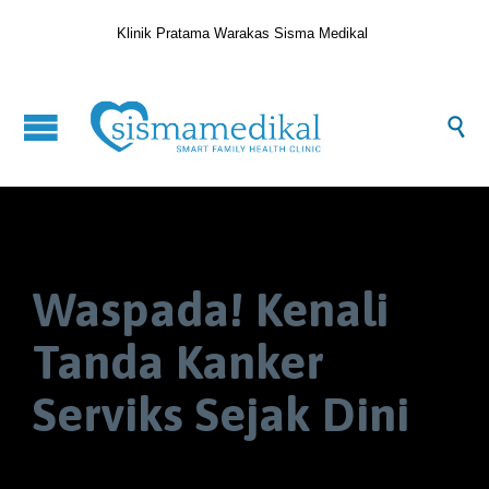
Klinik Pratama Warakas Sisma Medikal

Waspada! Kenali
Tanda Kanker
Serviks Sejak Dini