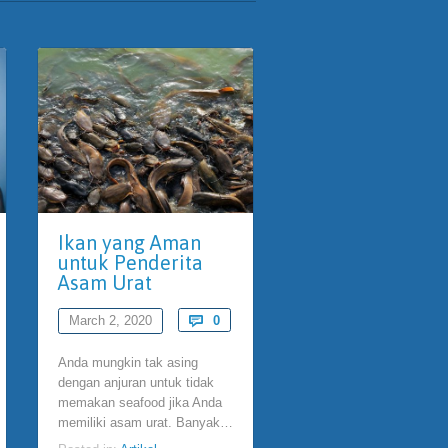
Ikan yang Aman
Manfaat Kacan
untuk Penderita
Kedelai untuk
Asam Urat
Jantung Kita
Comments
March 2, 2020

0
February 26, 2020
Comments

0
Anda mungkin tak asing
Sudah tidak pe
dengan anjuran untuk tidak
diragukan, kacang
memakan seafood jika Anda
kedelai menyimpan ber
memiliki asam urat. Banyak…
khasiat sehat untuk tubu
Bagi jantung, misalnya,