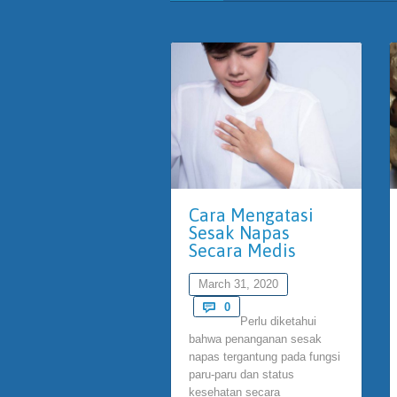
Cara Mengatasi
Sesak Napas
Secara Medis
March 31, 2020
Comments

0
Perlu diketahui
bahwa penanganan sesak
napas tergantung pada fungsi
paru-paru dan status
kesehatan secara