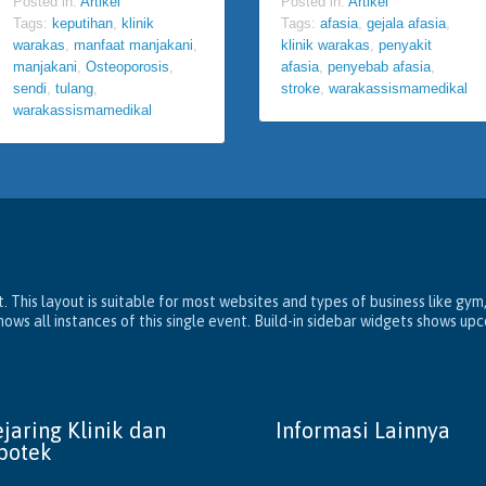
Posted in:
Artikel
Posted in:
Artikel
Tags:
keputihan
,
klinik
Tags:
afasia
,
gejala afasia
,
warakas
,
manfaat manjakani
,
klinik warakas
,
penyakit
manjakani
,
Osteoporosis
,
afasia
,
penyebab afasia
,
sendi
,
tulang
,
stroke
,
warakassismamedikal
warakassismamedikal
. This layout is suitable for most websites and types of business like gym
ws all instances of this single event. Build-in sidebar widgets shows up
ejaring Klinik dan
Informasi Lainnya
potek