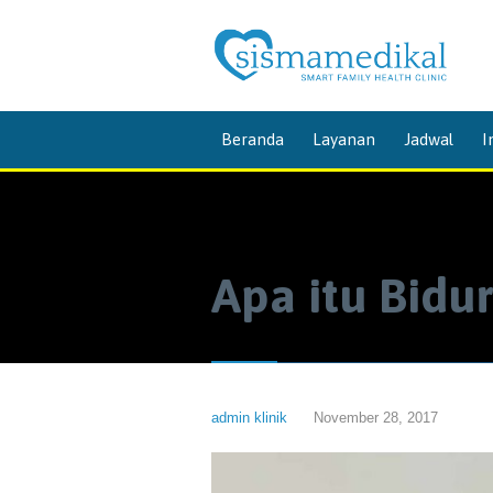
Beranda
Layanan
Jadwal
I
Apa itu Bidu
admin klinik
November 28, 2017