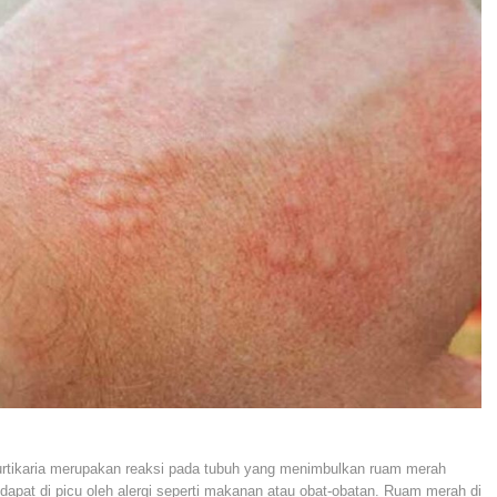
urtikaria merupakan reaksi pada tubuh yang menimbulkan ruam merah
dapat di picu oleh alergi seperti makanan atau obat-obatan. Ruam merah di