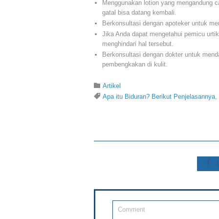
Menggunakan lotion yang mengandung ca
gatal bisa datang kembali.
Berkonsultasi dengan apoteker untuk me
Jika Anda dapat mengetahui pemicu urti
menghindari hal tersebut.
Berkonsultasi dengan dokter untuk mend
pembengkakan di kulit.
Category

Artikel
Tags

Apa itu Biduran? Berikut Penjelasannya
,
