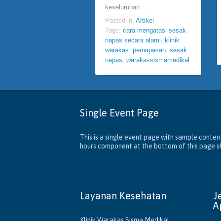
keseluruhan….
Posted in:
Artikel
Tags:
cara mengatasi sesak
napas secara alami
,
klinik
warakas
,
pernapasan
,
sesak
napas
,
warakassismamedikal
Single Event Page
This is a single event page with sample content
hours component at the bottom of this page sho
Layanan Kesehatan
J
A
Klinik Warakas Sisma Medikal