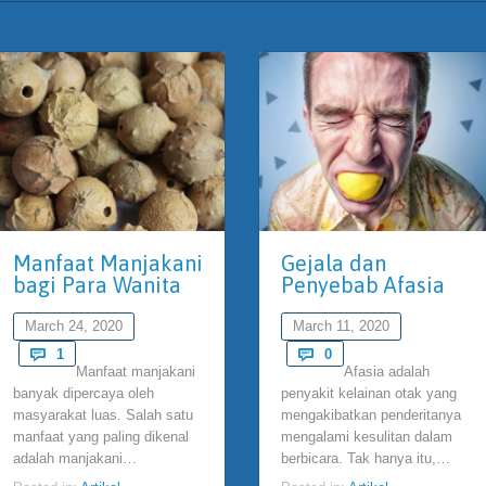
Manfaat Manjakani
Gejala dan
bagi Para Wanita
Penyebab Afasia
March 24, 2020
March 11, 2020
Comment
Comments

1

0
Manfaat manjakani
Afasia adalah
banyak dipercaya oleh
penyakit kelainan otak yang
masyarakat luas. Salah satu
mengakibatkan penderitanya
manfaat yang paling dikenal
mengalami kesulitan dalam
adalah manjakani…
berbicara. Tak hanya itu,…