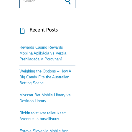
Recent Posts

Rewards Casino Rewards
Mobilná Aplikácia vs Verzia
Prehliadača V Porovnaní
Weighing the Options – How A
Big Candy Fits the Australian
Betting Scene
Mozzart Bet Mobile Library vs
Desktop Library
Rizkin toistuvat talletukset:
Asennus ja turvallisuus
Estave Slovenija Mobile App