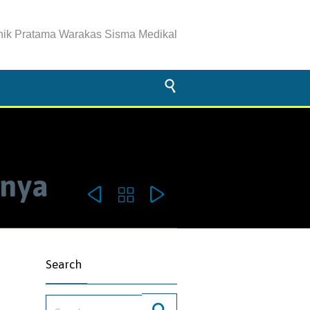
inik Pratama Warakas Sisma Medikal

nnya



omments
Search
Search for: