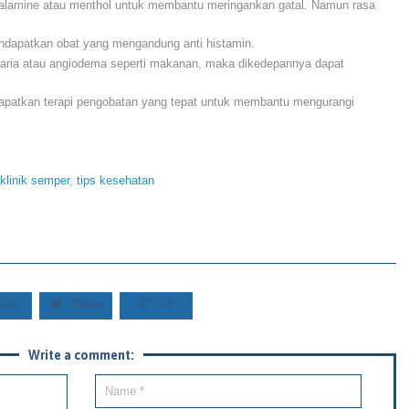
lamine atau menthol untuk membantu meringankan gatal. Namun rasa
ndapatkan obat yang mengandung anti histamin.
karia atau angiodema seperti makanan, maka dikedepannya dapat
apatkan terapi pengobatan yang tepat untuk membantu mengurangi
klinik semper
,
tips kesehatan


Like
Tweet
+1
Write a comment: