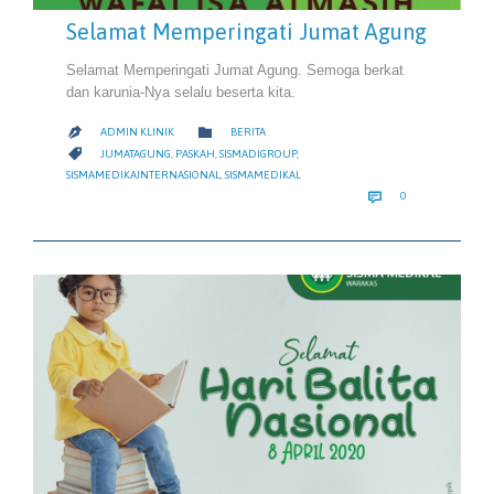
Selamat Memperingati Jumat Agung
Selamat Memperingati Jumat Agung. Semoga berkat
dan karunia-Nya selalu beserta kita.
CATEGORY

ADMIN KLINIK
BERITA

CATEGORY

JUMATAGUNG
,
PASKAH
,
SISMADIGROUP
,
SISMAMEDIKAINTERNASIONAL
,
SISMAMEDIKAL
COMMENTS

0