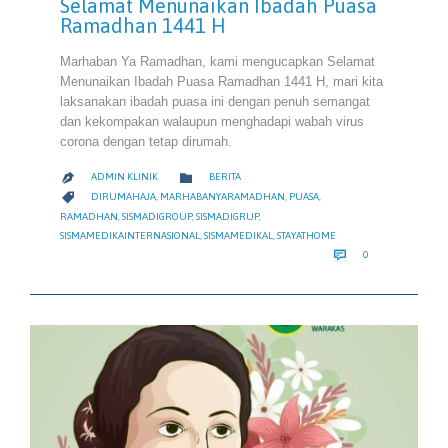
Selamat Menunaikan Ibadah Puasa
Ramadhan 1441 H
Marhaban Ya Ramadhan, kami mengucapkan Selamat
Menunaikan Ibadah Puasa Ramadhan 1441 H, mari kita
laksanakan ibadah puasa ini dengan penuh semangat
dan kekompakan walaupun menghadapi wabah virus
corona dengan tetap dirumah.
CATEGORY

ADMIN KLINIK
BERITA

CATEGORY

DIRUMAHAJA
,
MARHABANYARAMADHAN
,
PUASA
,
RAMADHAN
,
SISMADIGROUP
,
SISMADIGRUP
,
SISMAMEDIKAINTERNASIONAL
,
SISMAMEDIKAL
,
STAYATHOME
COMMENTS

0