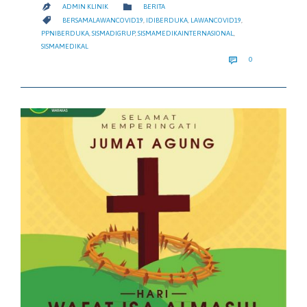
CATEGORY

ADMIN KLINIK
BERITA

CATEGORY

BERSAMALAWANCOVID19
,
IDIBERDUKA
,
LAWANCOVID19
,
PPNIBERDUKA
,
SISMADIGRUP
,
SISMAMEDIKAINTERNASIONAL
,
SISMAMEDIKAL
COMMENTS

0