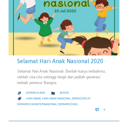
Selamat Hari Anak Nasional 2020
Selamat Hari Anak Nasional. Berilah karya terbaikmu,
raihlah cita-cita setinggi langit dan jadilah generasi
terbaik penerus Bangsa.
CATEGORY

ADMIN KLINIK
BERITA

CATEGORY

HARI ANAK
,
HARI ANAK NASIONAL
,
SISMADIGRUP
,
SISMAMEDIKAINTERNASIONAL
,
SISMAMEDIKAL
COMMENTS

0