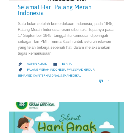
Selamat Hari Palang Merah
Indonesia
Satu bulan setelah kemerdekaan Indonesia, pada 1945,
Palang Merah Indonesia resmi dibentuk. Tepatnya pada
17 September 1945, tanggal itu kemudian diperingati
sebagai Hari PMI. Terima Kasih untuk seluruh relawan
yang telah bekerja sepenuh hati dalam melaksanakan
tugas kemanusiaan.
CATEGORY

ADMIN KLINIK
BERITA

CATEGORY

PALANG MERAH INDONESIA
,
PMI
,
SISMADIGROUP
,
SISMAMEDIKAINTERNASIONAL
,
SISMAMEDIKAL
COMMENTS

0