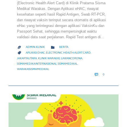
(Electronic Health Alert Card) di Klinik Pratama Sisma
Medikal Warakas. Dengan Aplikasi eHAC, riwayat
kesehatan seperti hasil Rapid Antigen, Swab RT-PCR,
dan riwayat vaksin terinput secara otomatis di aplikasi
eHac yang terintegrasi dengan aplikasi VaksinKu dan
Passport Sehat, sehingga mempersingkat waktu
validasi data saat perjalanan. Rapid Test antigen di…
CATEGORY

ADMIN KLINIK
BERITA

CATEGORY

APLIKASI EHAC
,
ELECTRONIC HEALTH ALERT CARD
,
JAKARTAUTARA
,
KLINIK WARAKAS
,
LAWANCORONA
,
SISMAMEDIKAINTERNASIONAL
,
SISMAMEDIKAL
,
WARAKASSISMAMEDIKAL
COMMENTS

0