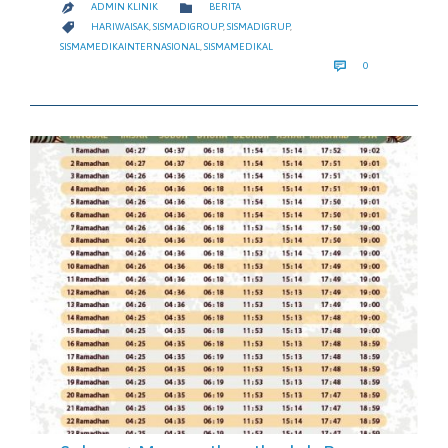
CATEGORY

ADMIN KLINIK
BERITA

CATEGORY

HARIWAISAK
,
SISMADIGROUP
,
SISMADIGRUP
,
SISMAMEDIKAINTERNASIONAL
,
SISMAMEDIKAL
COMMENTS

0