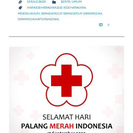
CATEGORY

GERALD28420
BERITA
,
UMUM

CATEGORY

HARIKESEHATANJIWA2020
,
KESEHATANJIWA
,
MENTALHEALTH
,
SISMADIGROUP
,
SISMADIGRUP
,
SISMAMEDIKA
,
SISMAMEDIKAINTERNASIONAL
COMMENTS

0