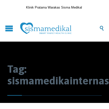
Klinik Pratama Warakas Sisma Medikal

Tag:
sismamedikainternas