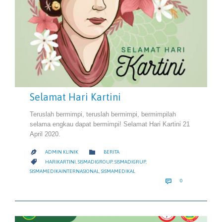
Selamat Hari Kartini
Teruslah bermimpi, teruslah bermimpi, bermimpilah
selama engkau dapat bermimpi! Selamat Hari Kartini 21
April 2020.
CATEGORY

ADMIN KLINIK
BERITA

CATEGORY

HARIKARTINI
,
SISMADIGROUP
,
SISMADIGRUP
,
SISMAMEDIKAINTERNASIONAL
,
SISMAMEDIKAL
COMMENTS

0