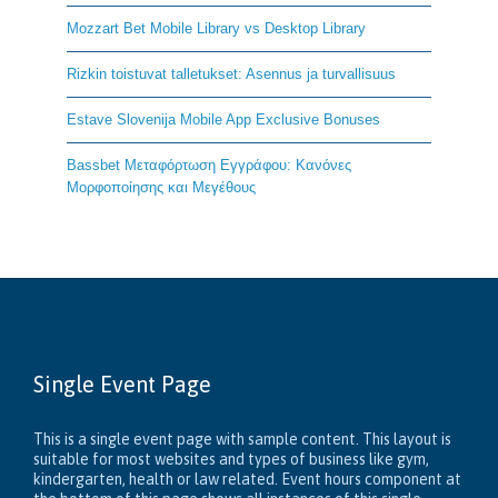
Mozzart Bet Mobile Library vs Desktop Library
Rizkin toistuvat talletukset: Asennus ja turvallisuus
Estave Slovenija Mobile App Exclusive Bonuses
Bassbet Μεταφόρτωση Εγγράφου: Κανόνες
Μορφοποίησης και Μεγέθους
Single Event Page
This is a single event page with sample content. This layout is
suitable for most websites and types of business like gym,
kindergarten, health or law related. Event hours component at