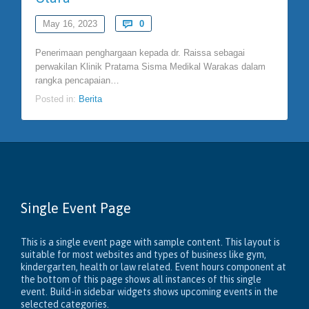
Comments
May 16, 2023

0
Penerimaan penghargaan kepada dr. Raissa sebagai
perwakilan Klinik Pratama Sisma Medikal Warakas dalam
rangka pencapaian…
Posted in:
Berita
Single Event Page
This is a single event page with sample content. This layout is
suitable for most websites and types of business like gym,
kindergarten, health or law related. Event hours component at
the bottom of this page shows all instances of this single
event. Build-in sidebar widgets shows upcoming events in the
selected categories.