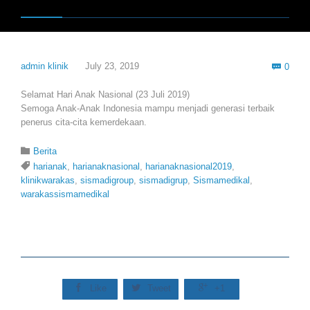
Com
admin klinik
July 23, 2019
0

Selamat Hari Anak Nasional (23 Juli 2019)
Semoga Anak-Anak Indonesia mampu menjadi generasi terbaik
penerus cita-cita kemerdekaan.
Category

Berita
Tags

harianak
,
harianaknasional
,
harianaknasional2019
,
klinikwarakas
,
sismadigroup
,
sismadigrup
,
Sismamedikal
,
warakassismamedikal



Like
Tweet
+1