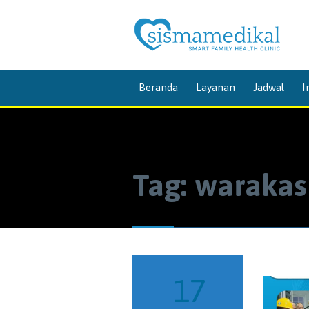
Beranda
Layanan
Jadwal
I
Tag:
warakas
17