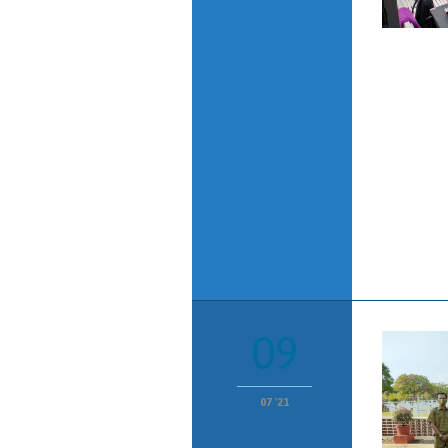
09
07 '21