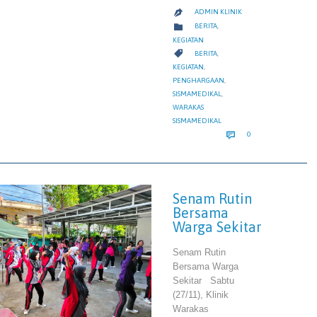
ADMIN KLINIK

CATEGORY

BERITA
,
KEGIATAN
CATEGORY

BERITA
,
KEGIATAN
,
PENGHARGAAN
,
SISMAMEDIKAL
,
WARAKAS
SISMAMEDIKAL
COMMENTS

0
Senam Rutin
Bersama
Warga Sekitar
Senam Rutin
Bersama Warga
Sekitar Sabtu
(27/11), Klinik
Warakas