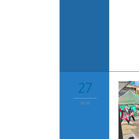
27
11 '21