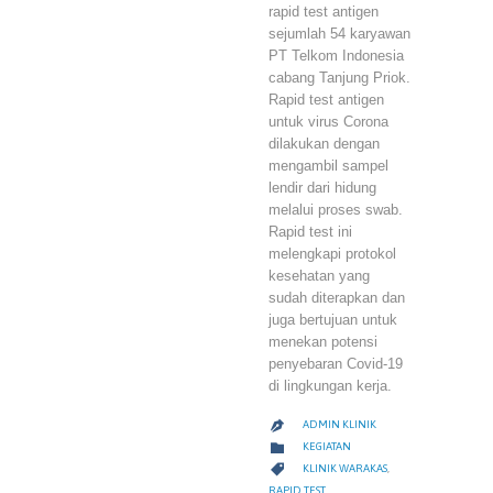
rapid test antigen
sejumlah 54 karyawan
PT Telkom Indonesia
cabang Tanjung Priok.
Rapid test antigen
untuk virus Corona
dilakukan dengan
mengambil sampel
lendir dari hidung
melalui proses swab.
Rapid test ini
melengkapi protokol
kesehatan yang
sudah diterapkan dan
juga bertujuan untuk
menekan potensi
penyebaran Covid-19
di lingkungan kerja.
ADMIN KLINIK

CATEGORY

KEGIATAN
CATEGORY

KLINIK WARAKAS
,
RAPID TEST
,