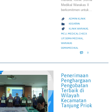
Medikal Warakas II
berkomitmen untuk…
ADMIN KLINIK

CATEGORY

KEGIATAN
CATEGORY

KLINIK WARAKAS
,
MCU
,
MEDICAL CHECK
UP
,
SISMA MEDIKAL
,
WARAKAS
SISMAMEDIKAL
COMMENTS

0
Penerimaan
Penghargaan
Pengobatan
Terbaik di
Wilayah
Kecamatan
Tanjung Priok