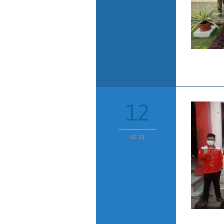
12
01 '21