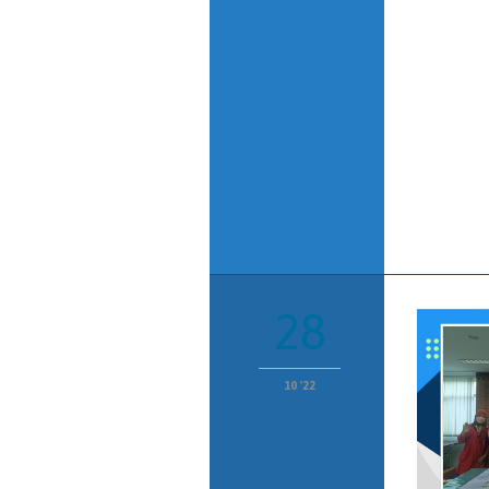
28
10 '22