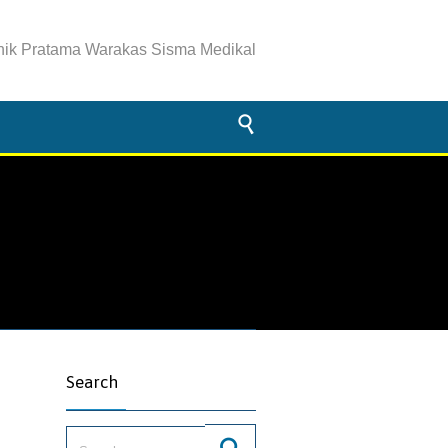
inik Pratama Warakas Sisma Medikal

Search
Search for: