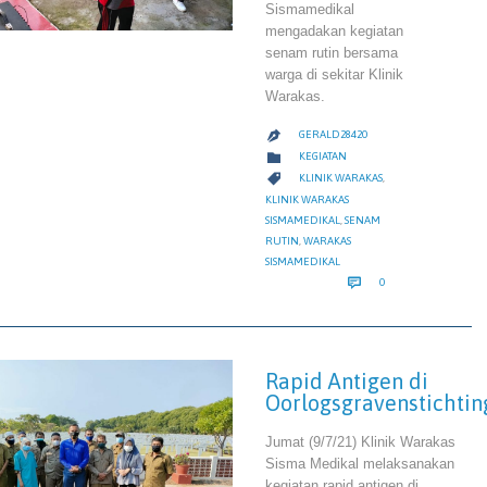
Sismamedikal
mengadakan kegiatan
senam rutin bersama
warga di sekitar Klinik
Warakas.
GERALD28420

CATEGORY

KEGIATAN
CATEGORY

KLINIK WARAKAS
,
KLINIK WARAKAS
SISMAMEDIKAL
,
SENAM
RUTIN
,
WARAKAS
SISMAMEDIKAL
COMMENTS

0
Rapid Antigen di
Oorlogsgravenstichtin
Jumat (9/7/21) Klinik Warakas
Sisma Medikal melaksanakan
kegiatan rapid antigen di