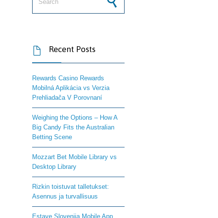
Recent Posts

Rewards Casino Rewards
Mobilná Aplikácia vs Verzia
Prehliadača V Porovnaní
Weighing the Options – How A
Big Candy Fits the Australian
Betting Scene
Mozzart Bet Mobile Library vs
Desktop Library
Rizkin toistuvat talletukset:
Asennus ja turvallisuus
Estave Slovenija Mobile App