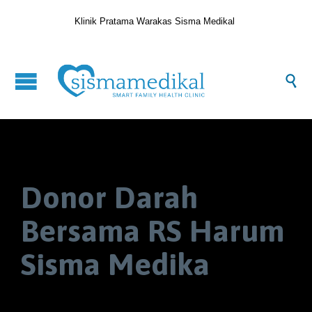
Klinik Pratama Warakas Sisma Medikal

Donor Darah
Bersama RS Harum
Sisma Medika