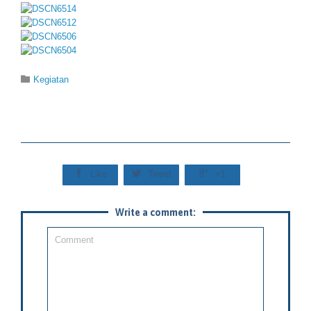
Category

Kegiatan



Like
Tweet
+1
Write a comment: