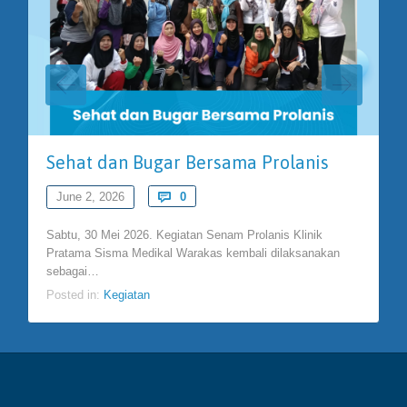
Sehat dan Bugar Bersama Prolanis
Comments
June 2, 2026

0
Sabtu, 30 Mei 2026. Kegiatan Senam Prolanis Klinik
Pratama Sisma Medikal Warakas kembali dilaksanakan
sebagai…
Posted in:
Kegiatan