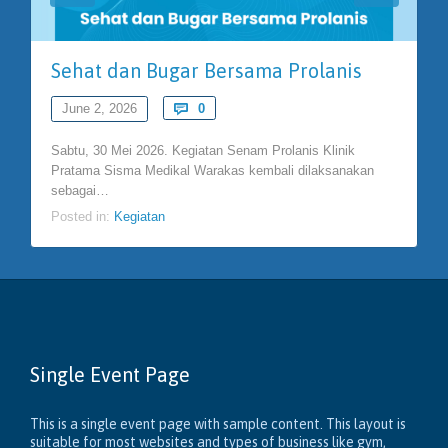
Sehat dan Bugar Bersama Prolanis
Comments
June 2, 2026

0
Sabtu, 30 Mei 2026. Kegiatan Senam Prolanis Klinik
Pratama Sisma Medikal Warakas kembali dilaksanakan
sebagai…
Posted in:
Kegiatan
Single Event Page
This is a single event page with sample content. This layout is
suitable for most websites and types of business like gym,