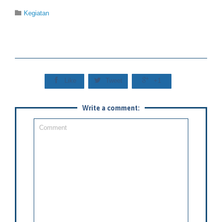
Category

Kegiatan



Like
Tweet
+1
Write a comment: