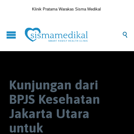
Klinik Pratama Warakas Sisma Medikal

Kunjungan dari
BPJS Kesehatan
Jakarta Utara
untuk