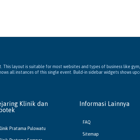
. This layout is suitable for most websites and types of business like gym
ws all instances of this single event. Build-in sidebar widgets shows up
ejaring Klinik dan
Informasi Lainnya
potek
FAQ
Klinik Pratama Pulowatu
Sitemap