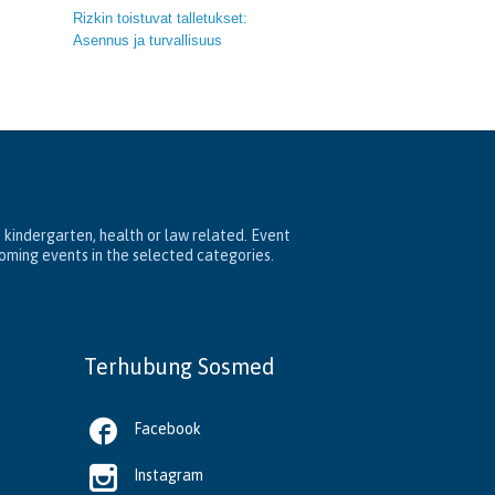
Rizkin toistuvat talletukset:
Asennus ja turvallisuus
, kindergarten, health or law related. Event
coming events in the selected categories.
Terhubung Sosmed

Facebook

Instagram