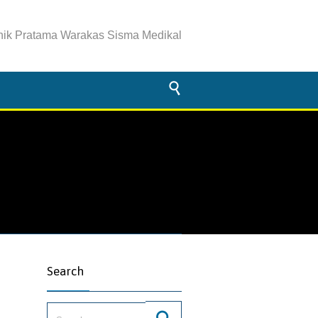
inik Pratama Warakas Sisma Medikal

Search
Search for: