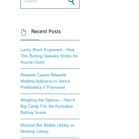
Recent Posts

Lucky Block Explained – How
This Betting Operator Works for
Aussie Users
Rewards Casino Rewards
Mobilná Aplikácia vs Verzia
Prehliadača V Porovnaní
Weighing the Options – How A
Big Candy Fits the Australian
Betting Scene
Mozzart Bet Mobile Library vs
Desktop Library