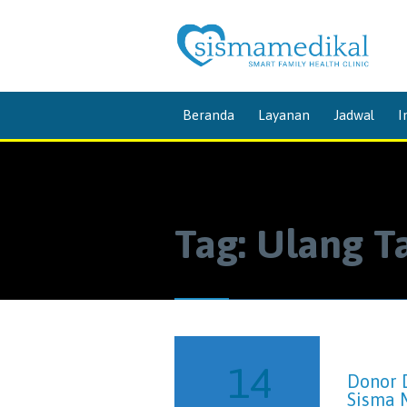
Beranda
Layanan
Jadwal
I
Tag:
Ulang T
14
Donor 
Sisma 