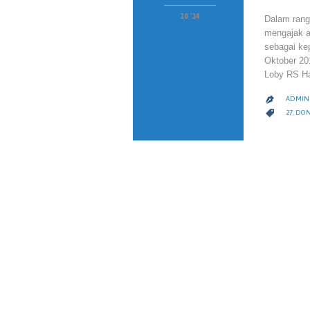
10 '14
Dalam ran
mengajak an
sebagai ke
Oktober
Loby RS 
ADMIN 

CATEGO

27
,
DON