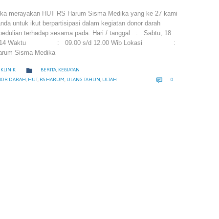
gka merayakan HUT RS Harum Sisma Medika yang ke 27 kami
da untuk ikut berpartisipasi dalam kegiatan donor darah
pedulian terhadap sesama pada: Hari / tanggal : Sabtu, 18
 2014 Waktu : 09.00 s/d 12.00 Wib Lokasi :
Harum Sisma Medika
CATEGORY

KLINIK
BERITA
,
KEGIATAN
COMMENTS
RY

OR DARAH
,
HUT
,
RS HARUM
,
ULANG TAHUN
,
ULTAH
0