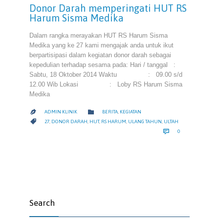
Donor Darah memperingati HUT RS
Harum Sisma Medika
Dalam rangka merayakan HUT RS Harum Sisma
Medika yang ke 27 kami mengajak anda untuk ikut
berpartisipasi dalam kegiatan donor darah sebagai
kepedulian terhadap sesama pada: Hari / tanggal :
Sabtu, 18 Oktober 2014 Waktu : 09.00 s/d
12.00 Wib Lokasi : Loby RS Harum Sisma
Medika
CATEGORY

ADMIN KLINIK
BERITA
,
KEGIATAN

CATEGORY

27
,
DONOR DARAH
,
HUT
,
RS HARUM
,
ULANG TAHUN
,
ULTAH
COMMENTS

0
Search