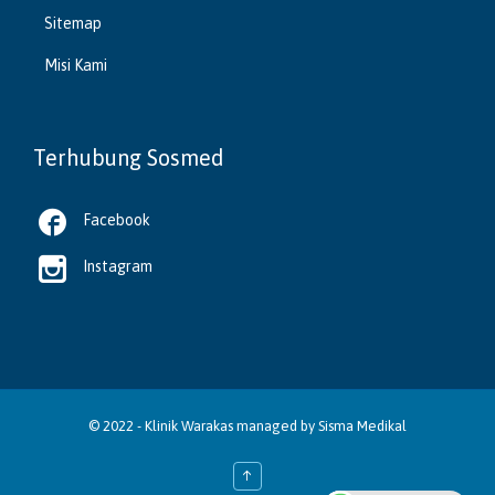
Sitemap
Misi Kami
Terhubung Sosmed

Facebook

Instagram
© 2022 -
Klinik Warakas
managed by
Sisma Medikal
↑