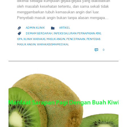
dikenal sebagai kumpulan gejala-gejala yang diakibatkan
oleh masalah kesehatan tertentu, dan sama sekali tidak
menggambarkan tubuh kemasukan angin dari luar.
Penyebab masuk angin bukan tanpa alasan mengapa…
CATEGORY

ADMIN KLINIK
ARTIKEL

CATEGORY

DEMAM BERDARAH
,
INFEKSI SALURAN PERNAPASAN ATAS
,
ISPA
,
KLINIK WARAKAS
,
MASUK ANGIN
,
PENCERNAAN
,
PENYEBAB
MASUK ANGIN
,
WARAKASSISMAMEDIKAL
COMMENTS

0