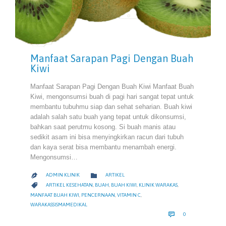
Manfaat Sarapan Pagi Dengan Buah
Kiwi
Manfaat Sarapan Pagi Dengan Buah Kiwi Manfaat Buah
Kiwi, mengonsumsi buah di pagi hari sangat tepat untuk
membantu tubuhmu siap dan sehat seharian. Buah kiwi
adalah salah satu buah yang tepat untuk dikonsumsi,
bahkan saat perutmu kosong. Si buah manis atau
sedikit asam ini bisa menyingkirkan racun dari tubuh
dan kaya serat bisa membantu menambah energi.
Mengonsumsi…
CATEGORY

ADMIN KLINIK
ARTIKEL

CATEGORY

ARTIKEL KESEHATAN
,
BUAH
,
BUAH KIWI
,
KLINIK WARAKAS
,
MANFAAT BUAH KIWI
,
PENCERNAAN
,
VITAMIN C
,
WARAKASSISMAMEDIKAL
COMMENTS

0