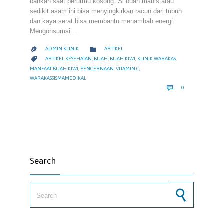
bahkan saat perutmu kosong. Si buah manis atau
sedikit asam ini bisa menyingkirkan racun dari tubuh
dan kaya serat bisa membantu menambah energi.
Mengonsumsi…
CATEGORY

ADMIN KLINIK
ARTIKEL

CATEGORY

ARTIKEL KESEHATAN
,
BUAH
,
BUAH KIWI
,
KLINIK WARAKAS
,
MANFAAT BUAH KIWI
,
PENCERNAAN
,
VITAMIN C
,
WARAKASSISMAMEDIKAL
COMMENTS

0
Search
Search for: