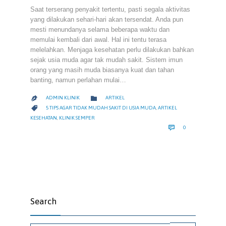
Saat terserang penyakit tertentu, pasti segala aktivitas
yang dilakukan sehari-hari akan tersendat. Anda pun
mesti menundanya selama beberapa waktu dan
memulai kembali dari awal. Hal ini tentu terasa
melelahkan. Menjaga kesehatan perlu dilakukan bahkan
sejak usia muda agar tak mudah sakit. Sistem imun
orang yang masih muda biasanya kuat dan tahan
banting, namun perlahan mulai…
CATEGORY

ADMIN KLINIK
ARTIKEL

CATEGORY

5 TIPS AGAR TIDAK MUDAH SAKIT DI USIA MUDA
,
ARTIKEL
KESEHATAN
,
KLINIK SEMPER
COMMENTS

0
Search