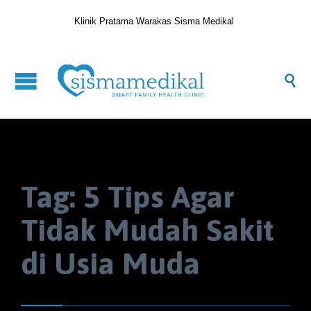
Klinik Pratama Warakas Sisma Medikal

Tag:
5 Tips Agar
Tidak Mudah Sakit
di Usia Muda