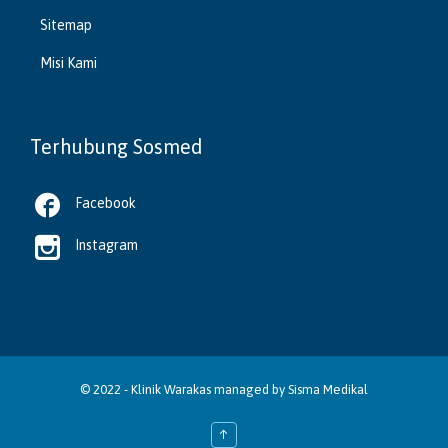
Sitemap
Misi Kami
Terhubung Sosmed

Facebook

Instagram
© 2022 -
Klinik Warakas
managed by
Sisma Medikal
↑