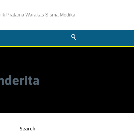
inik Pratama Warakas Sisma Medikal

nderita
Search