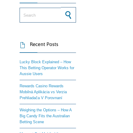
Search for:
Recent Posts

Lucky Block Explained – How
This Betting Operator Works for
Aussie Users
Rewards Casino Rewards
Mobilná Aplikácia vs Verzia
Prehliadača V Porovnaní
Weighing the Options – How A
Big Candy Fits the Australian
Betting Scene