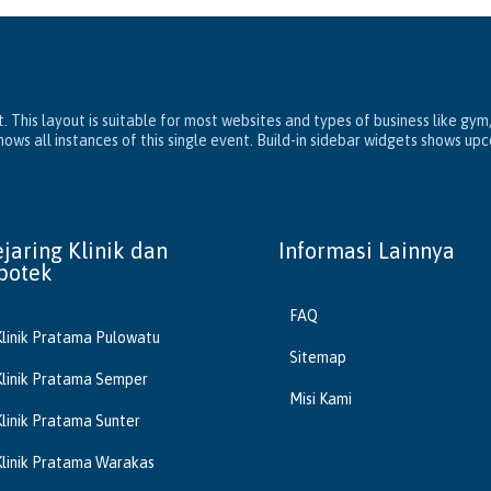
. This layout is suitable for most websites and types of business like gym
ws all instances of this single event. Build-in sidebar widgets shows up
ejaring Klinik dan
Informasi Lainnya
potek
FAQ
Klinik Pratama Pulowatu
Sitemap
Klinik Pratama Semper
Misi Kami
Klinik Pratama Sunter
Klinik Pratama Warakas