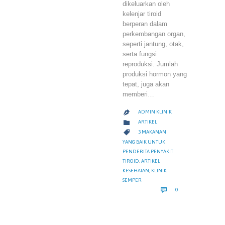
dikeluarkan oleh
kelenjar tiroid
berperan dalam
perkembangan organ,
seperti jantung, otak,
serta fungsi
reproduksi. Jumlah
produksi hormon yang
tepat, juga akan
memberi…
ADMIN KLINIK

CATEGORY

ARTIKEL
CATEGORY

3 MAKANAN
YANG BAIK UNTUK
PENDERITA PENYAKIT
TIROID
,
ARTIKEL
KESEHATAN
,
KLINIK
SEMPER
COMMENTS

0