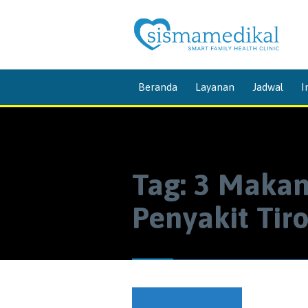
Beranda
Layanan
Jadwal
I
Tag:
3 Makan
Penyakit Tiro