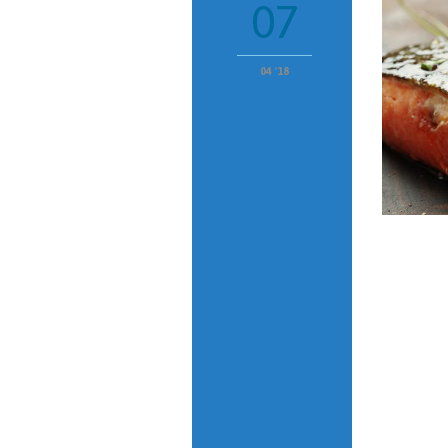
07
04 '18