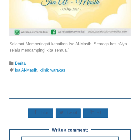
Selamat Memperingati kenaikan Isa Al-Masih. Semoga kasihNya
selalu mendampingi kita semua.”
Category

Berita
Tags

isa Al-Masih
,
klinik warakas



Like
Tweet
+1
Write a comment: