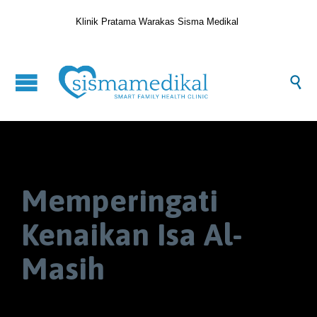
Klinik Pratama Warakas Sisma Medikal

Memperingati
Kenaikan Isa Al-
Masih