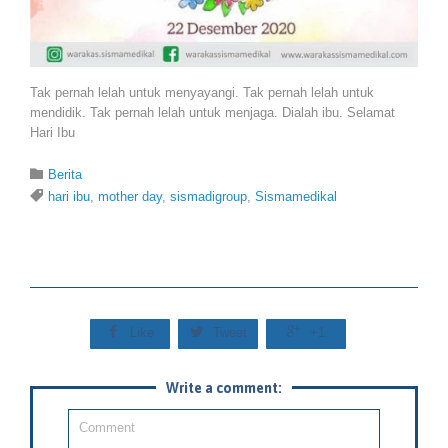
Tak pernah lelah untuk menyayangi. Tak pernah lelah untuk
mendidik. Tak pernah lelah untuk menjaga. Dialah ibu. Selamat
Hari Ibu
Category

Berita
Tags

hari ibu
,
mother day
,
sismadigroup
,
Sismamedikal



Like
Tweet
+1
Write a comment: