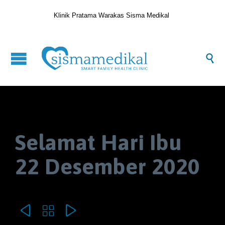
Klinik Pratama Warakas Sisma Medikal

Selamat Hari Ibu
22 Desember 2020


