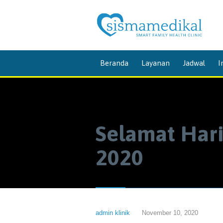
Beranda
Layanan
Jadwal
I
Selamat Har
2020
admin klinik
November 10, 2020