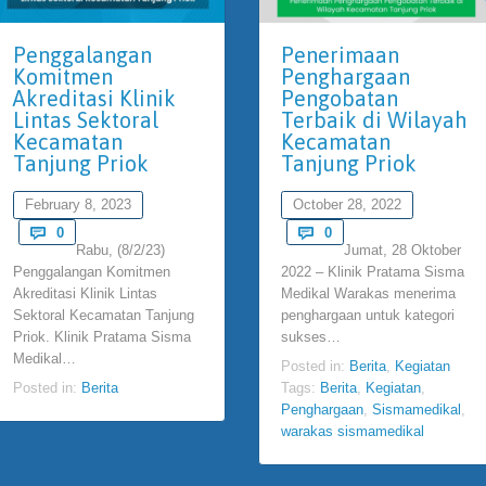
Penggalangan
Penerimaan
Komitmen
Penghargaan
Akreditasi Klinik
Pengobatan
Lintas Sektoral
Terbaik di Wilayah
Kecamatan
Kecamatan
Tanjung Priok
Tanjung Priok
February 8, 2023
October 28, 2022
Comments
Comments

0

0
Rabu, (8/2/23)
Jumat, 28 Oktober
Penggalangan Komitmen
2022 – Klinik Pratama Sisma
Akreditasi Klinik Lintas
Medikal Warakas menerima
Sektoral Kecamatan Tanjung
penghargaan untuk kategori
Priok. Klinik Pratama Sisma
sukses…
Medikal…
Posted in:
Berita
,
Kegiatan
Posted in:
Berita
Tags:
Berita
,
Kegiatan
,
Penghargaan
,
Sismamedikal
,
warakas sismamedikal