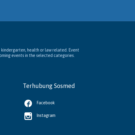
, kindergarten, health or law related. Event
coming events in the selected categories.
Terhubung Sosmed

Facebook

Instagram