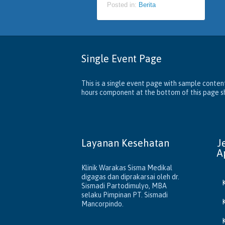
Posted in:
Berita
Single Event Page
This is a single event page with sample content
hours component at the bottom of this page sho
Layanan Kesehatan
J
A
Klinik Warakas Sisma Medikal
digagas dan diprakarsai oleh dr.
Sismadi Partodimulyo, MBA
selaku Pimpinan PT. Sismadi
Mancorpindo.