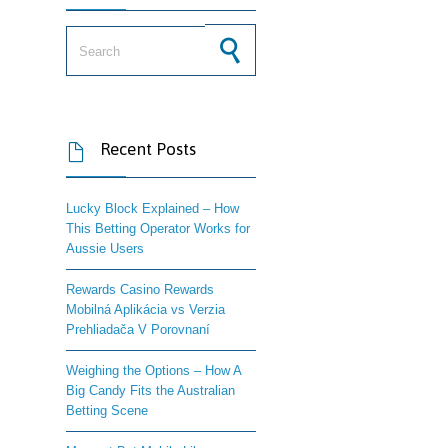
Search for:
Recent Posts

Lucky Block Explained – How
This Betting Operator Works for
Aussie Users
Rewards Casino Rewards
Mobilná Aplikácia vs Verzia
Prehliadača V Porovnaní
Weighing the Options – How A
Big Candy Fits the Australian
Betting Scene