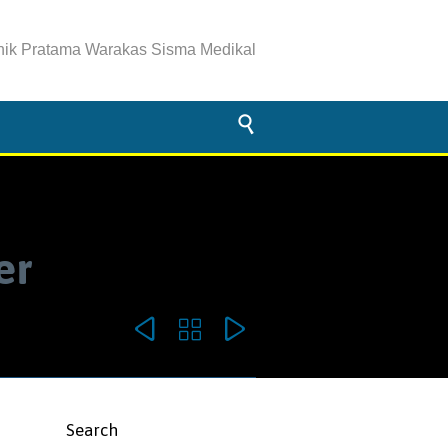
inik Pratama Warakas Sisma Medikal

er



omments
Search