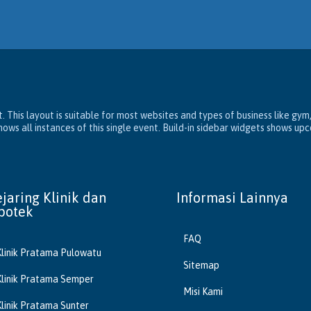
. This layout is suitable for most websites and types of business like gym
ws all instances of this single event. Build-in sidebar widgets shows up
ejaring Klinik dan
Informasi Lainnya
potek
FAQ
Klinik Pratama Pulowatu
Sitemap
Klinik Pratama Semper
Misi Kami
Klinik Pratama Sunter