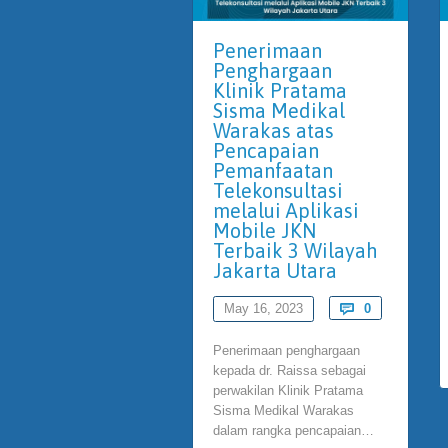
Penerimaan
Penghargaan
Klinik Pratama
Sisma Medikal
Warakas atas
Pencapaian
Pemanfaatan
Telekonsultasi
melalui Aplikasi
Mobile JKN
Terbaik 3 Wilayah
Jakarta Utara
Comments
May 16, 2023

0
Penerimaan penghargaan
kepada dr. Raissa sebagai
perwakilan Klinik Pratama
Sisma Medikal Warakas
dalam rangka pencapaian…