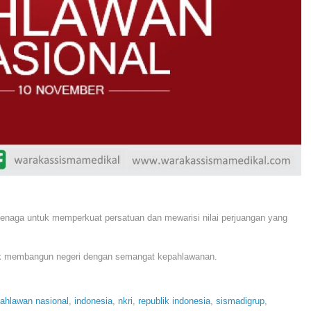
tenaga untuk memperkuat persatuan dan mewarisi nilai perjuangan yang
uk membangun negeri dengan semangat kepahlawanan.
pahlawan nasional
,
indonesia
,
nkri
,
republik indonesia
,
sismadigrup
,