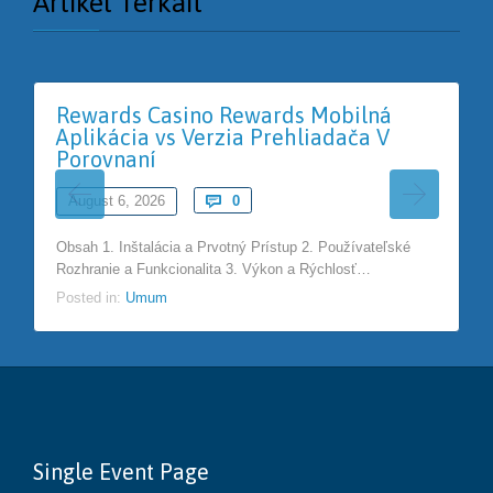
Artikel Terkait
Rewards Casino Rewards Mobilná
Aplikácia vs Verzia Prehliadača V
Porovnaní
Comments
August 6, 2026

0
Obsah 1. Inštalácia a Prvotný Prístup 2. Používateľské
Rozhranie a Funkcionalita 3. Výkon a Rýchlosť…
Posted in:
Umum
Single Event Page