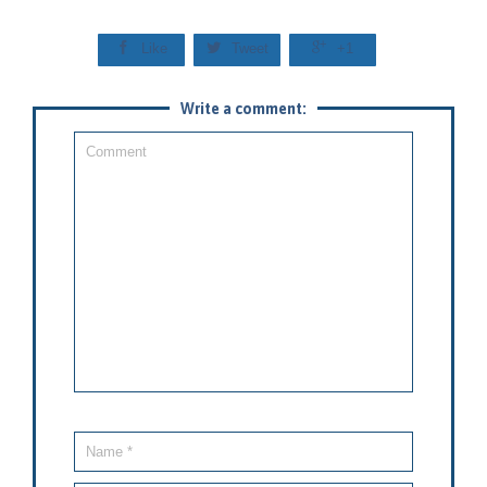



Like
Tweet
+1
Write a comment: