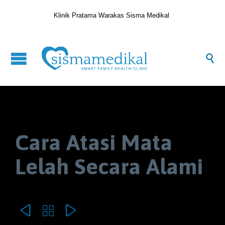
Klinik Pratama Warakas Sisma Medikal

Cara Atasi Mata
Lelah Secara Alami


