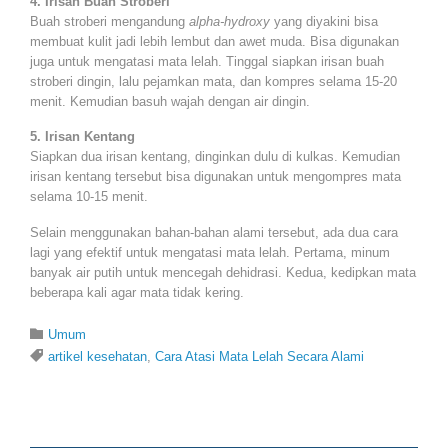
4. Irisan Buah Stroberi
Buah stroberi mengandung
alpha-hydroxy
yang diyakini bisa
membuat kulit jadi lebih lembut dan awet muda. Bisa digunakan
juga untuk mengatasi mata lelah. Tinggal siapkan irisan buah
stroberi dingin, lalu pejamkan mata, dan kompres selama 15-20
menit. Kemudian basuh wajah dengan air dingin.
5. Irisan Kentang
Siapkan dua irisan kentang, dinginkan dulu di kulkas. Kemudian
irisan kentang tersebut bisa digunakan untuk mengompres mata
selama 10-15 menit.
Selain menggunakan bahan-bahan alami tersebut, ada dua cara
lagi yang efektif untuk mengatasi mata lelah. Pertama, minum
banyak air putih untuk mencegah dehidrasi. Kedua, kedipkan mata
beberapa kali agar mata tidak kering.
Category

Umum
Tags

artikel kesehatan
,
Cara Atasi Mata Lelah Secara Alami