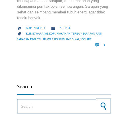
mencapai manfaat sarapan, menu makanan yang
dikonsumsi pun tak boleh sembarangan. Sarapan yang
sehat dan seimbang memberi tubuh energi agar tidak
terlalu banyak…
CATEGORY

ADMIN KLINIK
ARTIKEL

CATEGORY

KLINIK WARAKAS
,
KOPI
,
MAKANAN TERBAIK SARAPAN PAGI
,
SARAPAN PAGI
,
TELUR
,
WARAKASSISMAMEDIKAL
,
YOGURT
COMMENT

1
Search
Search for: