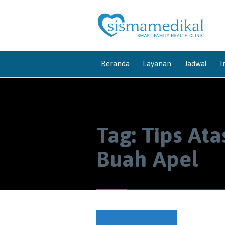
Beranda
Layanan
Jadwal
I
Tag:
Tips At
Buah Apel