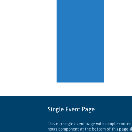
Single Event Page
This is a single event page with sample content
hours component at the bottom of this page sho