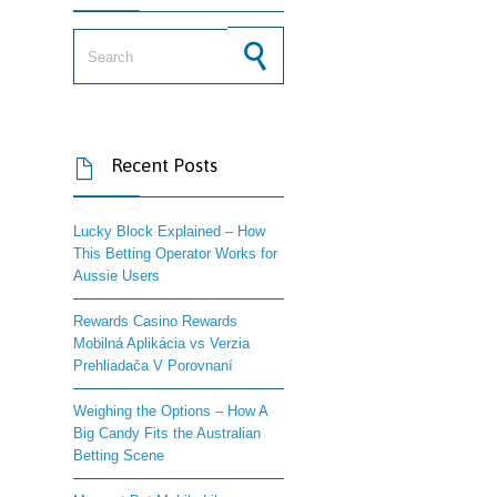
Search for:
Recent Posts

Lucky Block Explained – How
This Betting Operator Works for
Aussie Users
Rewards Casino Rewards
Mobilná Aplikácia vs Verzia
Prehliadača V Porovnaní
Weighing the Options – How A
Big Candy Fits the Australian
Betting Scene