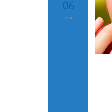
06
07 '18