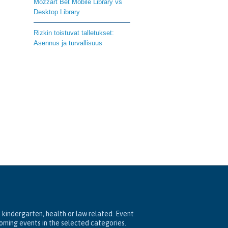
Mozzart Bet Mobile Library vs
Desktop Library
Rizkin toistuvat talletukset:
Asennus ja turvallisuus
, kindergarten, health or law related. Event
coming events in the selected categories.