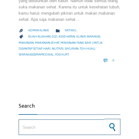
yang dibutuhkan oleh tubuh. Namun tidak semua orang
suka makanan sehat. Karena itu untuk kesehatan tubuh,
kamu harus mengubah pikiran untuk makan makanan
sehat. Apa saja makanan sehat…
CATEGORY

ADMIN KLINIK
ARTIKEL

CATEGORY

BUAH BUAHAN
,
GIZI
,
KESEHATAN
,
KLINIK WARAKAS
,
MAKANAN
,
MAKANAN SEHAT
,
MAKANAN YANG BAIK UNTUK
DISANTAP SETIAP HARI
,
NUTRISI
,
SAYURAN
,
TEH HIJAU
,
WARAKASISSMAMEDIKAL
,
YOGHURT
COMMENTS

0
Search
Search for: