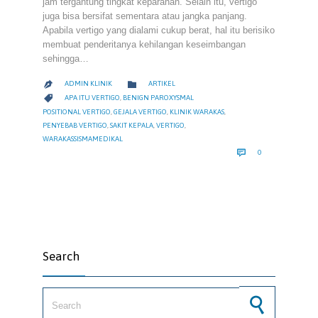
jam tergantung tingkat keparahan. Selain itu, vertigo
juga bisa bersifat sementara atau jangka panjang.
Apabila vertigo yang dialami cukup berat, hal itu berisiko
membuat penderitanya kehilangan keseimbangan
sehingga…
CATEGORY

ADMIN KLINIK
ARTIKEL

CATEGORY

APA ITU VERTIGO
,
BENIGN PAROXYSMAL
POSITIONAL VERTIGO
,
GEJALA VERTIGO
,
KLINIK WARAKAS
,
PENYEBAB VERTIGO
,
SAKIT KEPALA
,
VERTIGO
,
WARAKASSISMAMEDIKAL
COMMENTS

0
Search
Search for: