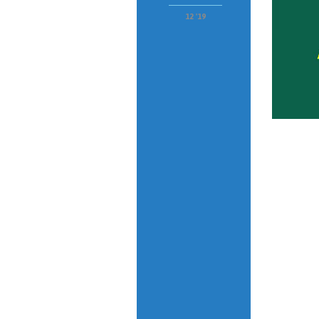
12 '19