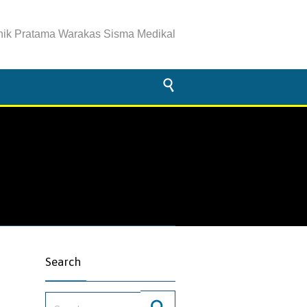
inik Pratama Warakas Sisma Medikal

Search
Search for: