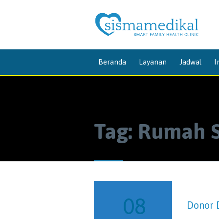
Beranda
Layanan
Jadwal
I
Tag:
Rumah S
08
Donor 