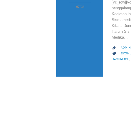
[vc_row][v
07 '14
penggalanga
Kegiatan in
Sismamedi
Kita… Dono
Harum Sism
Medika…
ADMIN 

CATEGO

25 TA
HARUM
,
RSH
,