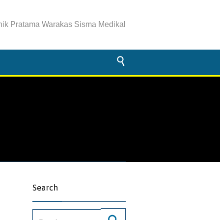
inik Pratama Warakas Sisma Medikal

Search
Search for: