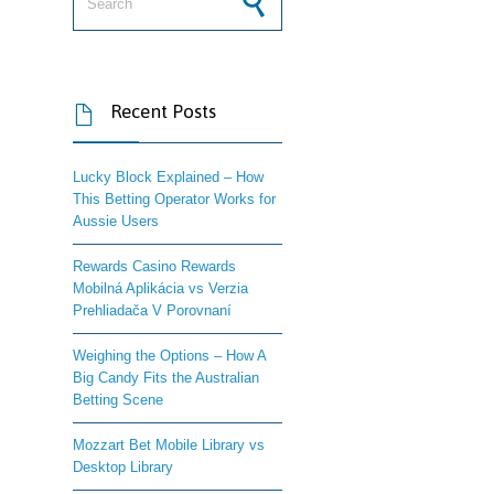
Recent Posts

Lucky Block Explained – How
This Betting Operator Works for
Aussie Users
Rewards Casino Rewards
Mobilná Aplikácia vs Verzia
Prehliadača V Porovnaní
Weighing the Options – How A
Big Candy Fits the Australian
Betting Scene
Mozzart Bet Mobile Library vs
Desktop Library