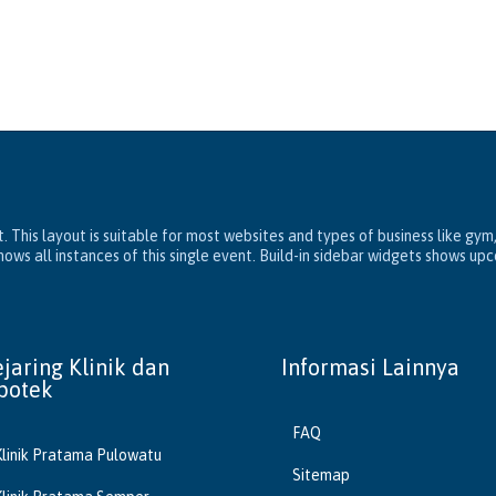
. This layout is suitable for most websites and types of business like gym
ws all instances of this single event. Build-in sidebar widgets shows up
ejaring Klinik dan
Informasi Lainnya
potek
FAQ
Klinik Pratama Pulowatu
Sitemap