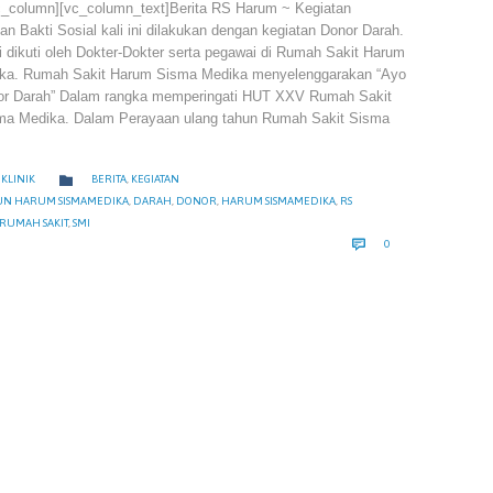
c_column][vc_column_text]Berita RS Harum ~ Kegiatan
n Bakti Sosial kali ini dilakukan dengan kegiatan Donor Darah.
i dikuti oleh Dokter-Dokter serta pegawai di Rumah Sakit Harum
ka. Rumah Sakit Harum Sisma Medika menyelenggarakan “Ayo
r Darah” Dalam rangka memperingati HUT XXV Rumah Sakit
a Medika. Dalam Perayaan ulang tahun Rumah Sakit Sisma
CATEGORY

KLINIK
BERITA
,
KEGIATAN
RY
HUN HARUM SISMAMEDIKA
,
DARAH
,
DONOR
,
HARUM SISMAMEDIKA
,
RS
RUMAH SAKIT
,
SMI
COMMENTS

0