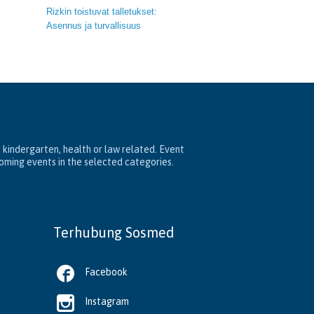
Rizkin toistuvat talletukset:
Asennus ja turvallisuus
, kindergarten, health or law related. Event
coming events in the selected categories.
Terhubung Sosmed

Facebook

Instagram