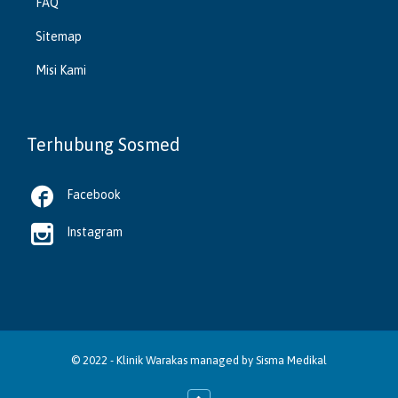
FAQ
Sitemap
Misi Kami
Terhubung Sosmed

Facebook

Instagram
© 2022 -
Klinik Warakas
managed by
Sisma Medikal