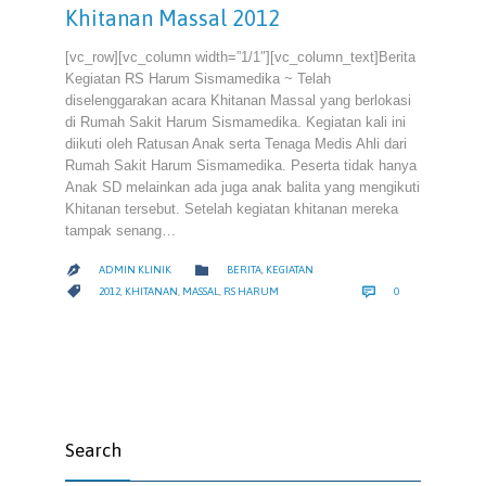
Khitanan Massal 2012
[vc_row][vc_column width=”1/1″][vc_column_text]Berita
Kegiatan RS Harum Sismamedika ~ Telah
diselenggarakan acara Khitanan Massal yang berlokasi
di Rumah Sakit Harum Sismamedika. Kegiatan kali ini
diikuti oleh Ratusan Anak serta Tenaga Medis Ahli dari
Rumah Sakit Harum Sismamedika. Peserta tidak hanya
Anak SD melainkan ada juga anak balita yang mengikuti
Khitanan tersebut. Setelah kegiatan khitanan mereka
tampak senang…
CATEGORY

ADMIN KLINIK
BERITA
,
KEGIATAN

COMMENTS
CATEGORY


2012
,
KHITANAN
,
MASSAL
,
RS HARUM
0
Search