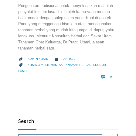
Pengobatan tradisional untuk menyelesaikan masalah
penyakit kulit ini bisa dipilih oleh kamu yang merasa
tidak cocok dengan salep-salep yang dijual di apotek.
Panu yang mengganggu bisa kita atasi menggunakan
tanaman herbal yang mudah kita jumpai di dapur, yaitu
lengkuas. Menurut Konsultan Herbal dari Sekar Utami
Tanaman Obat Keluarga, Dr Prapti Utami, alasan
tanaman herbal satu…
CATEGORY

ADMIN KLINIK
ARTIKEL

CATEGORY

KLINIK SEMPER
,
MANFAAT TANAMAN HERBAL PENGUSIR
PANU
COMMENTS

0
Search