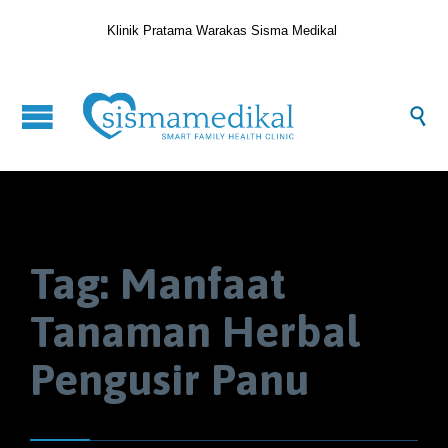
Klinik Pratama Warakas Sisma Medikal

Tag:
Manfaat
Tanaman Herbal
Pengusir Panu