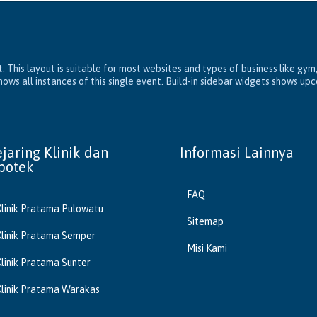
. This layout is suitable for most websites and types of business like gym
ws all instances of this single event. Build-in sidebar widgets shows up
ejaring Klinik dan
Informasi Lainnya
potek
FAQ
Klinik Pratama Pulowatu
Sitemap
Klinik Pratama Semper
Misi Kami
Klinik Pratama Sunter
Klinik Pratama Warakas