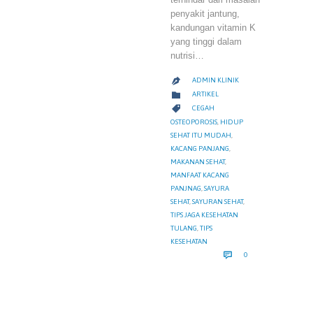
penyakit jantung,
kandungan vitamin K
yang tinggi dalam
nutrisi…
ADMIN KLINIK

CATEGORY

ARTIKEL
CATEGORY

CEGAH
OSTEOPOROSIS
,
HIDUP
SEHAT ITU MUDAH
,
KACANG PANJANG
,
MAKANAN SEHAT
,
MANFAAT KACANG
PANJNAG
,
SAYURA
SEHAT
,
SAYURAN SEHAT
,
TIPS JAGA KESEHATAN
TULANG
,
TIPS
KESEHATAN
COMMENTS

0