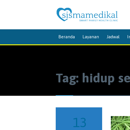
Beranda
Layanan
Jadwal
I
Tag:
hidup s
13