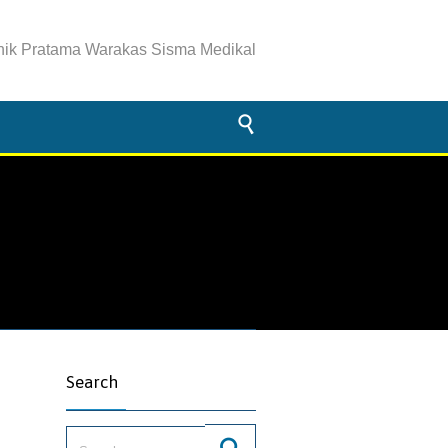
inik Pratama Warakas Sisma Medikal

Search
Search for: