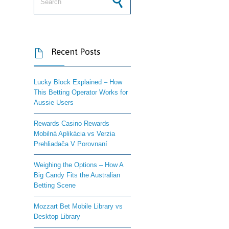
Recent Posts

Lucky Block Explained – How
This Betting Operator Works for
Aussie Users
Rewards Casino Rewards
Mobilná Aplikácia vs Verzia
Prehliadača V Porovnaní
Weighing the Options – How A
Big Candy Fits the Australian
Betting Scene
Mozzart Bet Mobile Library vs
Desktop Library