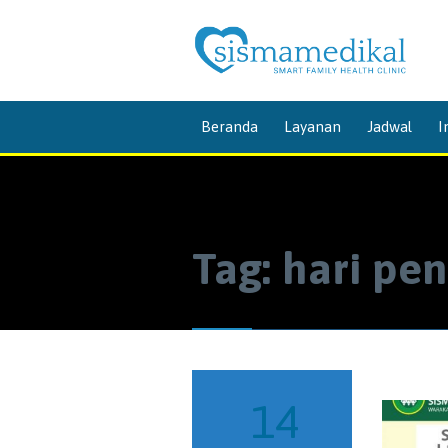
Beranda
Layanan
Jadwal
I
Tag:
hari pen
14