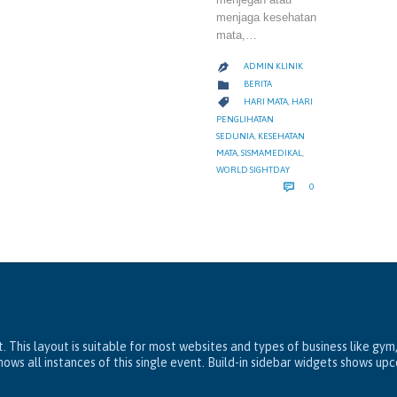
menjaga kesehatan
mata,…
ADMIN KLINIK

CATEGORY

BERITA
CATEGORY

HARI MATA
,
HARI
PENGLIHATAN
SEDUNIA
,
KESEHATAN
MATA
,
SISMAMEDIKAL
,
WORLD SIGHTDAY
COMMENTS

0
. This layout is suitable for most websites and types of business like gym
ws all instances of this single event. Build-in sidebar widgets shows up