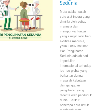
Sedunia
Mata adalah salah
satu alat indera yang
dimiliki oleh setiap
manusia dan
mempunyai fungsi
yang sangat vital bagi
aktifitas manusia,
yakni untuk melihat.
Hari Penglihatan
Sedunia adalah hari
kepedulian
internasional terhadap
isu–isu global yang
berkaitan dengan
masalah kebutaan
dan gangguan
penglihatan yang
diderita oleh penduduk
dunia. Berikut
beberapa cara untuk
menjegah atau