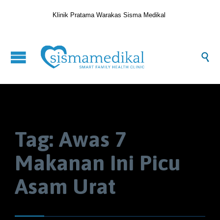
Klinik Pratama Warakas Sisma Medikal

Tag:
Awas 7
Makanan Ini Picu
Asam Urat