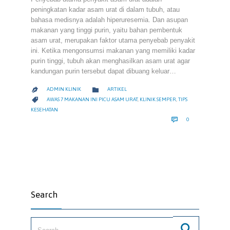
peningkatan kadar asam urat di dalam tubuh, atau
bahasa medisnya adalah hiperuresemia. Dan asupan
makanan yang tinggi purin, yaitu bahan pembentuk
asam urat, merupakan faktor utama penyebab penyakit
ini. Ketika mengonsumsi makanan yang memiliki kadar
purin tinggi, tubuh akan menghasilkan asam urat agar
kandungan purin tersebut dapat dibuang keluar…
CATEGORY

ADMIN KLINIK
ARTIKEL

CATEGORY

AWAS 7 MAKANAN INI PICU ASAM URAT
,
KLINIK SEMPER
,
TIPS
KESEHATAN
COMMENTS

0
Search
Search for: