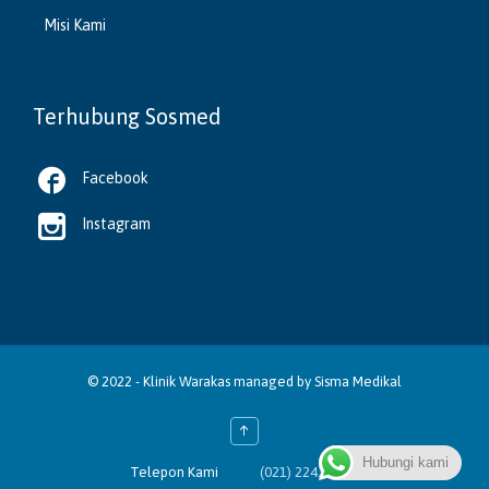
Misi Kami
Terhubung Sosmed

Facebook

Instagram
© 2022 -
Klinik Warakas
managed by
Sisma Medikal
↑
Hubungi kami

Telepon Kami
(021) 2243 4388