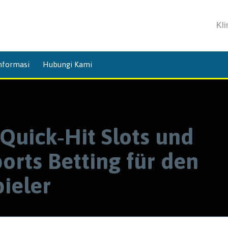
Kl
Skip
nformasi
Hubungi Kami
to
content
 Quick‑Hit Slots und
orts Betting für den
ieler