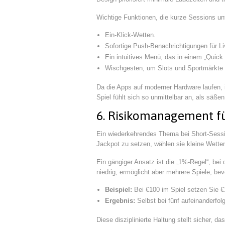
Wichtige Funktionen, die kurze Sessions unt
Ein‑Klick‑Wetten.
Sofortige Push‑Benachrichtigungen für L
Ein intuitives Menü, das in einem „Quic
Wischgesten, um Slots und Sportmärkte 
Da die Apps auf moderner Hardware laufen, i
Spiel fühlt sich so unmittelbar an, als säße
6. Risikomanagement f
Ein wiederkehrendes Thema bei Short‑Session
Jackpot zu setzen, wählen sie kleine Wette
Ein gängiger Ansatz ist die „1%‑Regel“, bei 
niedrig, ermöglicht aber mehrere Spiele, bev
Beispiel:
Bei €100 im Spiel setzen Sie €
Ergebnis:
Selbst bei fünf aufeinanderfol
Diese disziplinierte Haltung stellt sicher, d