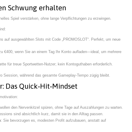
 den Schwung erhalten
nelles Spiel verstärken, ohne lange Verpflichtungen zu erzwingen.
ind:
ins auf ausgewählten Slots mit Code „PROMOSLOT“. Perfekt, um neue
zu €400, wenn Sie an einem Tag Ihr Konto aufladen—ideal, um mehrere
ette für treue Sportwetten‑Nutzer; kein Kontoguthaben erforderlich.
pro Session, während das gesamte Gameplay‑Tempo zügig bleibt.
r: Das Quick‑Hit‑Mindset
motivation:
 wollen den Nervenkitzel spüren, ohne Tage auf Auszahlungen zu warten.
essions sind absichtlich kurz, damit sie in den Alltag passen.
n
: Sie bevorzugen es, modesten Profit aufzubauen, anstatt auf