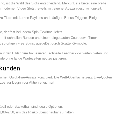
d, ist die Wahl des Slots entscheidend. Merkur Bets bietet eine breite
u modernen Video Slots, jeweils mit eigener Auszahlgeschwindigkeit.
 zu Titeln mit kurzen Paylines und häufigen Bonus-Triggern. Einige
, der fast bei jedem Spin Gewinne liefert.
, mit schnellen Runden und einem eingebauten Countdown-Timer.
sofortigen Free Spins, ausgelöst durch Scatter-Symbole.
uf den Bildschirm fokussieren, schnelle Feedback‑Schleifen bieten und
nde ohne lange Wartezeiten neu zu justieren.
Sekunden
eichen Quick‑Fire‑Ansatz konzipiert. Die Wett‑Oberfläche zeigt Live‑Quoten
zes vor Beginn der Aktion erleichtert.
all oder Basketball sind ideale Optionen.
,80–2,50, um das Risiko überschaubar zu halten.