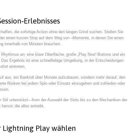
Session‑Erlebnisses
chaffen, die sofortige Action ohne den langen Grind suchen. Stellen Sie
oder einen kurzen Stop auf dem Weg vor—Momente, in denen Sie einen
ng innerhalb von Minuten brauchen.
 Rhythmus an: eine klare Oberfläche, große „Play Now“-Buttons und ein
. Das Ergebnis ist eine schnelllebige Umgebung, in der Entscheidungen
fort eintreten.
rauf aus, ein Bankroll über Monate aufzubauen, sondern mehr darauf, den
erte Risiken bei jedem Spin oder Einsatz einzugehen und zufrieden oder
assen.
sen Stil unterstützt—from der Auswahl der Slots bis zu den Mechaniken der
hervor, die alles antreibt.
ür Lightning Play wählen