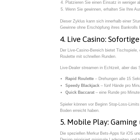
Platzieren Sie einen Einsatz in weniger 
Wenn Sie gewinnen, erhalten Sie Ihre Aus
Dieser Zyklus kann sich innerhalb einer St
Gewinne ohne Erschöpfung ihres Bankrolls b
4. Live Casino: Sofortig
Der Live‑Casino‑Bereich bietet Tischspiele
Roulette mit schnellen Runden.
Live‑Dealer streamen in Echtzeit, aber das
Rapid Roulette
– Drehungen alle 15 Sek
Speedy Blackjack
– fünf Hände pro Minu
Quick Baccarat
– eine Runde pro Minute
Spieler können vor Beginn Stop‑Loss‑Limits s
Boden erreicht haben.
5. Mobile Play: Gaming
Die speziellen Merkur Bets‑Apps für iOS un
Design priorisiert minimale Ladezeiten und 