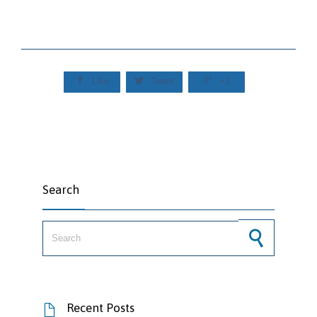



Like
Tweet
+1
Search
Search for:
Recent Posts
