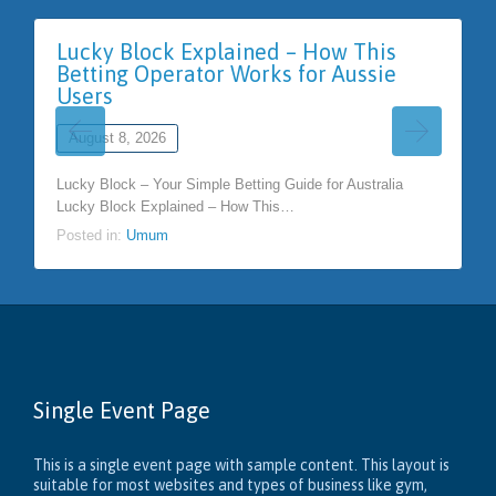
Lucky Block Explained – How This
Betting Operator Works for Aussie
Users
August 8, 2026
Lucky Block – Your Simple Betting Guide for Australia
Lucky Block Explained – How This…
Posted in:
Umum
Single Event Page
This is a single event page with sample content. This layout is
suitable for most websites and types of business like gym,