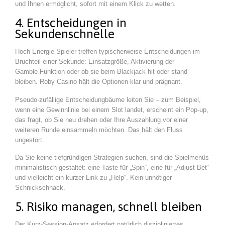
und Ihnen ermöglicht, sofort mit einem Klick zu wetten.
4. Entscheidungen in
Sekundenschnelle
Hoch‑Energie‑Spieler treffen typischerweise Entscheidungen im
Bruchteil einer Sekunde: Einsatzgröße, Aktivierung der
Gamble‑Funktion oder ob sie beim Blackjack hit oder stand
bleiben. Roby Casino hält die Optionen klar und prägnant.
Pseudo‑zufällige Entscheidungbäume leiten Sie – zum Beispiel,
wenn eine Gewinnlinie bei einem Slot landet, erscheint ein Pop‑up,
das fragt, ob Sie neu drehen oder Ihre Auszahlung vor einer
weiteren Runde einsammeln möchten. Das hält den Fluss
ungestört.
Da Sie keine tiefgründigen Strategien suchen, sind die Spielmenüs
minimalistisch gestaltet: eine Taste für „Spin“, eine für „Adjust Bet“
und vielleicht ein kurzer Link zu „Help“. Kein unnötiger
Schnickschnack.
5. Risiko managen, schnell bleiben
Der Kurz‑Session‑Ansatz erfordert natürlich diszipliniertes