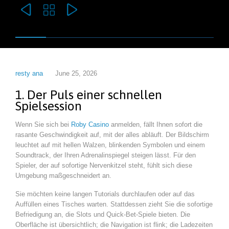



resty ana
June 25, 2026
1. Der Puls einer schnellen
Spielsession
Wenn Sie sich bei
Roby Casino
anmelden, fällt Ihnen sofort die
rasante Geschwindigkeit auf, mit der alles abläuft. Der Bildschirm
leuchtet auf mit hellen Walzen, blinkenden Symbolen und einem
Soundtrack, der Ihren Adrenalinspiegel steigen lässt. Für den
Spieler, der auf sofortige Nervenkitzel steht, fühlt sich diese
Umgebung maßgeschneidert an.
Sie möchten keine langen Tutorials durchlaufen oder auf das
Auffüllen eines Tisches warten. Stattdessen zieht Sie die sofortige
Befriedigung an, die Slots und Quick‑Bet‑Spiele bieten. Die
Oberfläche ist übersichtlich; die Navigation ist flink; die Ladezeiten