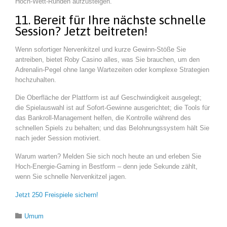
Hoch‑Wett‑Runden aufzusteigen.
11. Bereit für Ihre nächste schnelle
Session? Jetzt beitreten!
Wenn sofortiger Nervenkitzel und kurze Gewinn‑Stöße Sie
antreiben, bietet Roby Casino alles, was Sie brauchen, um den
Adrenalin‑Pegel ohne lange Wartezeiten oder komplexe Strategien
hochzuhalten.
Die Oberfläche der Plattform ist auf Geschwindigkeit ausgelegt;
die Spielauswahl ist auf Sofort‑Gewinne ausgerichtet; die Tools für
das Bankroll‑Management helfen, die Kontrolle während des
schnellen Spiels zu behalten; und das Belohnungssystem hält Sie
nach jeder Session motiviert.
Warum warten? Melden Sie sich noch heute an und erleben Sie
Hoch‑Energie‑Gaming in Bestform – denn jede Sekunde zählt,
wenn Sie schnelle Nervenkitzel jagen.
Jetzt 250 Freispiele sichern!
Category

Umum