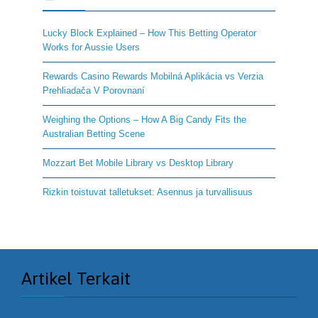
Lucky Block Explained – How This Betting Operator
Works for Aussie Users
Rewards Casino Rewards Mobilná Aplikácia vs Verzia
Prehliadača V Porovnaní
Weighing the Options – How A Big Candy Fits the
Australian Betting Scene
Mozzart Bet Mobile Library vs Desktop Library
Rizkin toistuvat talletukset: Asennus ja turvallisuus
Artikel Terkait