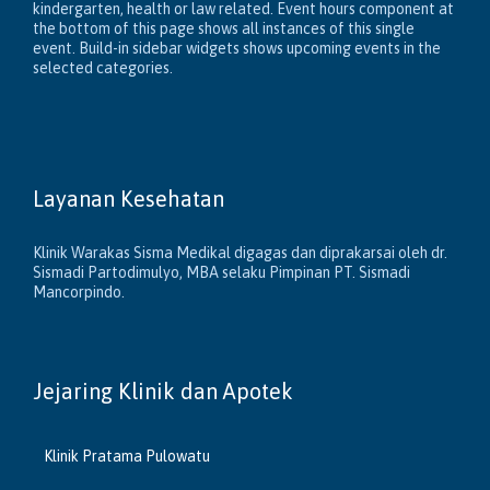
kindergarten, health or law related. Event hours component at
the bottom of this page shows all instances of this single
event. Build-in sidebar widgets shows upcoming events in the
selected categories.
Layanan Kesehatan
Klinik Warakas Sisma Medikal digagas dan diprakarsai oleh dr.
Sismadi Partodimulyo, MBA selaku Pimpinan PT. Sismadi
Mancorpindo.
Jejaring Klinik dan Apotek
Klinik Pratama Pulowatu