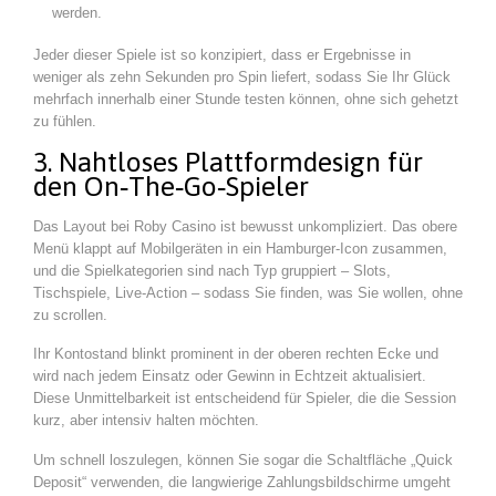
werden.
Jeder dieser Spiele ist so konzipiert, dass er Ergebnisse in
weniger als zehn Sekunden pro Spin liefert, sodass Sie Ihr Glück
mehrfach innerhalb einer Stunde testen können, ohne sich gehetzt
zu fühlen.
3. Nahtloses Plattformdesign für
den On‑The‑Go‑Spieler
Das Layout bei Roby Casino ist bewusst unkompliziert. Das obere
Menü klappt auf Mobilgeräten in ein Hamburger‑Icon zusammen,
und die Spielkategorien sind nach Typ gruppiert – Slots,
Tischspiele, Live‑Action – sodass Sie finden, was Sie wollen, ohne
zu scrollen.
Ihr Kontostand blinkt prominent in der oberen rechten Ecke und
wird nach jedem Einsatz oder Gewinn in Echtzeit aktualisiert.
Diese Unmittelbarkeit ist entscheidend für Spieler, die die Session
kurz, aber intensiv halten möchten.
Um schnell loszulegen, können Sie sogar die Schaltfläche „Quick
Deposit“ verwenden, die langwierige Zahlungsbildschirme umgeht