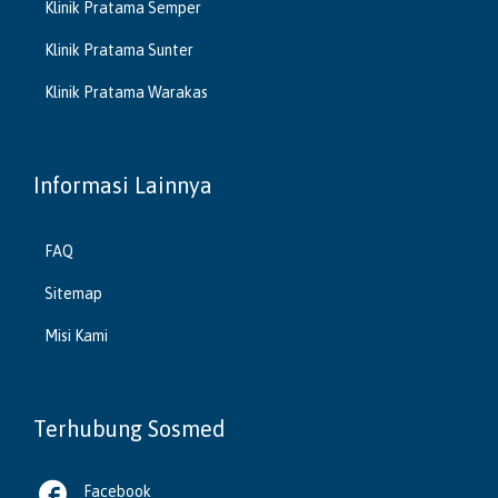
Klinik Pratama Semper
Klinik Pratama Sunter
Klinik Pratama Warakas
Informasi Lainnya
FAQ
Sitemap
Misi Kami
Terhubung Sosmed

Facebook