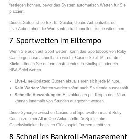
festlegen können, bevor das System automatisch Wetten für Sie
platziert.
Dieses Setup ist perfekt für Spieler, die die Authentizität der
Live‑Action ohne die Wartezeiten traditioneller Tische wünschen.
7. Sportwetten im Eiltempo
Wenn Sie auch auf Sport wetten, kann das Sportsbook von Roby
Casino genauso schnell sein wie Ihr Casino‑Spiel. Mit nur drei
Klicks können Sie auf ein anstehendes Fußballspiel oder ein
NBA‑Spiel wetten.
Live‑Line‑Updates:
Quoten aktualisieren sich jede Minute.
Kein Warten:
Wetten werden sofort nach Spielende ausgezahlt.
Schnelle Auszahlungen:
Einzahlungen per Krypto oder Visa
können innerhalb von Stunden ausgezahlt werden.
Diese Synergie zwischen Casino und Sportwetten macht Roby
Casino zu einer All-in-One‑Anlaufstelle für Spieler, die
Geschwindigkeit bei allen Glücksspiel‑Formen schätzen.
8. Schnelles Bankroll‑Management