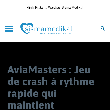
Klinik Pratama Warakas Sisma Medikal

AviaMasters : Jeu
de crash à rythme
rapide qui
maintient