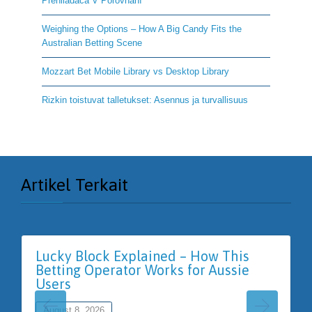
Prehliadača V Porovnaní
Weighing the Options – How A Big Candy Fits the
Australian Betting Scene
Mozzart Bet Mobile Library vs Desktop Library
Rizkin toistuvat talletukset: Asennus ja turvallisuus
Artikel Terkait
Lucky Block Explained – How This
Betting Operator Works for Aussie
Users
August 8, 2026