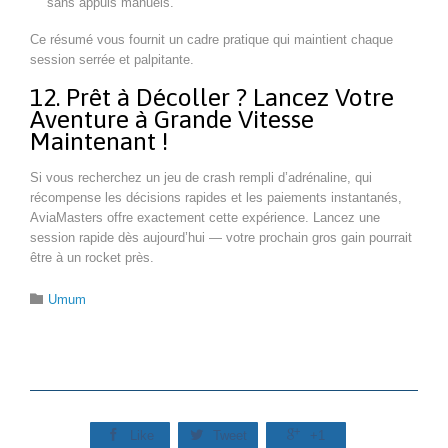
sans appuis manuels.
Ce résumé vous fournit un cadre pratique qui maintient chaque
session serrée et palpitante.
12. Prêt à Décoller ? Lancez Votre
Aventure à Grande Vitesse
Maintenant !
Si vous recherchez un jeu de crash rempli d’adrénaline, qui
récompense les décisions rapides et les paiements instantanés,
AviaMasters offre exactement cette expérience. Lancez une
session rapide dès aujourd’hui — votre prochain gros gain pourrait
être à un rocket près.
Category

Umum



Like
Tweet
+1