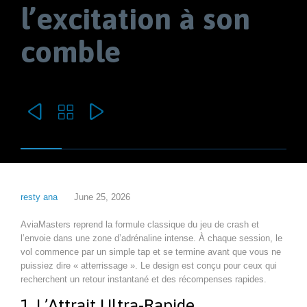
l’excitation à son
comble



resty ana
June 25, 2026
AviaMasters reprend la formule classique du jeu de crash et
l’envoie dans une zone d’adrénaline intense. À chaque session, le
vol commence par un simple tap et se termine avant que vous ne
puissiez dire « atterrissage ». Le design est conçu pour ceux qui
recherchent un retour instantané et des récompenses rapides.
1. L’Attrait Ultra-Rapide