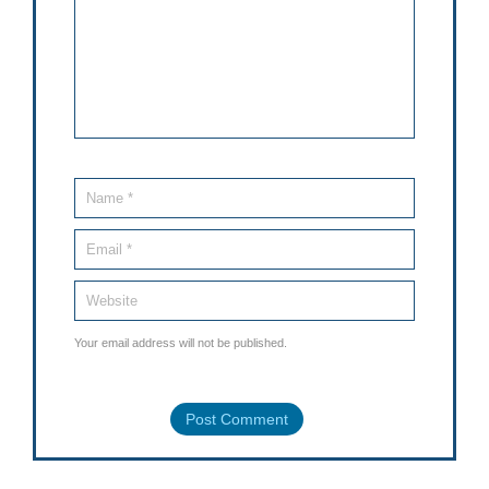
Your email address will not be published.