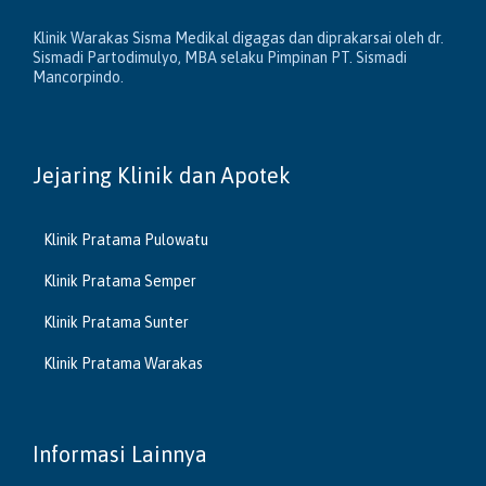
Klinik Warakas Sisma Medikal digagas dan diprakarsai oleh dr.
Sismadi Partodimulyo, MBA selaku Pimpinan PT. Sismadi
Mancorpindo.
Jejaring Klinik dan Apotek
Klinik Pratama Pulowatu
Klinik Pratama Semper
Klinik Pratama Sunter
Klinik Pratama Warakas
Informasi Lainnya