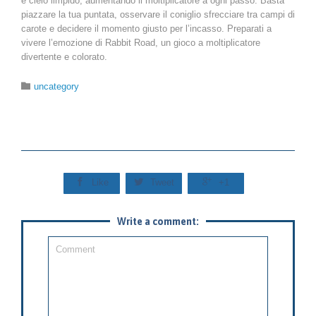
e cielo limpido, aumentando il moltiplicatore a ogni passo. Basta
piazzare la tua puntata, osservare il coniglio sfrecciare tra campi di
carote e decidere il momento giusto per l’incasso. Preparati a
vivere l’emozione di Rabbit Road, un gioco a moltiplicatore
divertente e colorato.
Category

uncategory



Like
Tweet
+1
Write a comment: