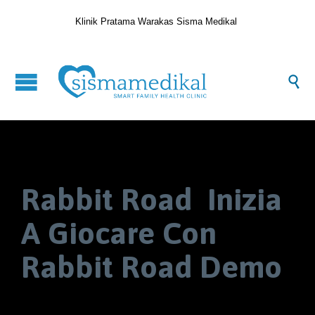
Klinik Pratama Warakas Sisma Medikal

Rabbit Road ️ Inizia
A Giocare Con
Rabbit Road Demo