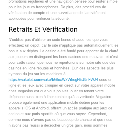
promotions régulières et une navigation pensée pour rester simple
pour les joueurs francophones. De plus, des procédures de
vérification de compte et une surveillance de l’activité sont
appliquées pour renforcer la sécurité.
Retraits Et Vérification
N’oubliez pas d’utiliser un code bonus chaque fois que vous
effectuez un dépôt, car le site n’applique pas automatiquement les
bonus aux dépôts. Le casino a été fondé pour apporter de la clarté
aux joueurs en distinguant les bons casinos des mauvais, et c’est
pour cette raison que nous ne répertorions sur notre site que des
casinos en ligne réputés et honnêtes. L’un des aspects les plus
sympas du jeu sur les machines à
https://wakelet.com/wake/bGIexWzVr5ogNEJ9nFWJ4
sous en
ligne et les jeux avec croupier en direct sur votre appareil mobile
chez Vegasino est que vous pouvez jouer en tenant votre
téléphone aussi bien à l’horizontale qu’à la verticale. Vegasino
propose également une application mobile dédiée pour les
appareils iOS et Android, offrant un accès pratique aux jeux de
casino et aux paris sportifs où que vous soyez. Cependant,
comme nous n’avons pas eu beaucoup de chance et que nous
n’avons pas réussi à décrocher un gros gain, nous sommes