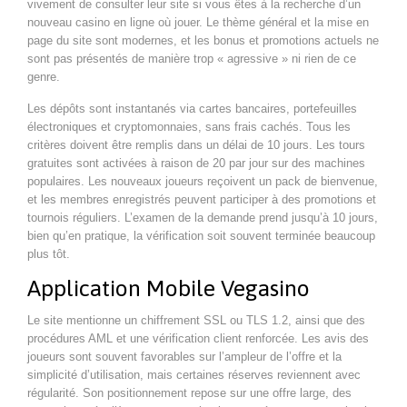
vivement de consulter leur site si vous êtes à la recherche d’un
nouveau casino en ligne où jouer. Le thème général et la mise en
page du site sont modernes, et les bonus et promotions actuels ne
sont pas présentés de manière trop « agressive » ni rien de ce
genre.
Les dépôts sont instantanés via cartes bancaires, portefeuilles
électroniques et cryptomonnaies, sans frais cachés. Tous les
critères doivent être remplis dans un délai de 10 jours. Les tours
gratuites sont activées à raison de 20 par jour sur des machines
populaires. Les nouveaux joueurs reçoivent un pack de bienvenue,
et les membres enregistrés peuvent participer à des promotions et
tournois réguliers. L’examen de la demande prend jusqu’à 10 jours,
bien qu’en pratique, la vérification soit souvent terminée beaucoup
plus tôt.
Application Mobile Vegasino
Le site mentionne un chiffrement SSL ou TLS 1.2, ainsi que des
procédures AML et une vérification client renforcée. Les avis des
joueurs sont souvent favorables sur l’ampleur de l’offre et la
simplicité d’utilisation, mais certaines réserves reviennent avec
régularité. Son positionnement repose sur une offre large, des