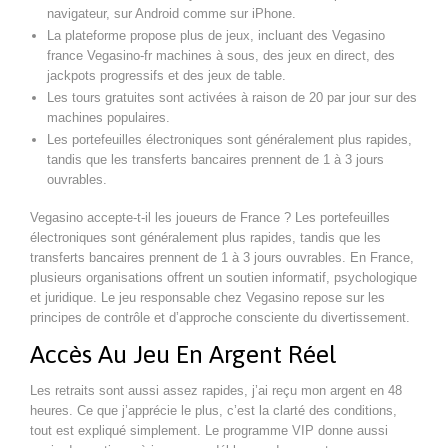
navigateur, sur Android comme sur iPhone.
La plateforme propose plus de jeux, incluant des Vegasino
france Vegasino-fr machines à sous, des jeux en direct, des
jackpots progressifs et des jeux de table.
Les tours gratuites sont activées à raison de 20 par jour sur des
machines populaires.
Les portefeuilles électroniques sont généralement plus rapides,
tandis que les transferts bancaires prennent de 1 à 3 jours
ouvrables.
Vegasino accepte-t-il les joueurs de France ? Les portefeuilles
électroniques sont généralement plus rapides, tandis que les
transferts bancaires prennent de 1 à 3 jours ouvrables. En France,
plusieurs organisations offrent un soutien informatif, psychologique
et juridique. Le jeu responsable chez Vegasino repose sur les
principes de contrôle et d’approche consciente du divertissement.
Accès Au Jeu En Argent Réel
Les retraits sont aussi assez rapides, j’ai reçu mon argent en 48
heures. Ce que j’apprécie le plus, c’est la clarté des conditions,
tout est expliqué simplement. Le programme VIP donne aussi