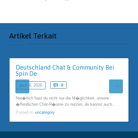
Artikel Terkait
Deutschland Chat & Community Bei
Spin De
Comments
June 6, 2026

0
Nat�rlich hast du nicht nur die M�glichkeit, unsere
�ffentlichen Chat-R�ume zu nutzen, du kannst auch…
Posted in:
uncategory