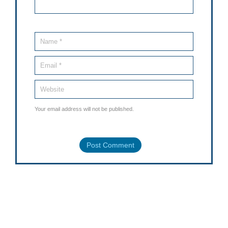
Your email address will not be published.