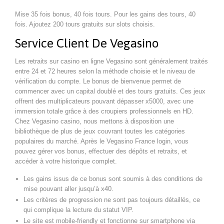
Mise 35 fois bonus, 40 fois tours. Pour les gains des tours, 40
fois. Ajoutez 200 tours gratuits sur slots choisis.
Service Client De Vegasino
Les retraits sur casino en ligne Vegasino sont généralement traités
entre 24 et 72 heures selon la méthode choisie et le niveau de
vérification du compte. Le bonus de bienvenue permet de
commencer avec un capital doublé et des tours gratuits. Ces jeux
offrent des multiplicateurs pouvant dépasser x5000, avec une
immersion totale grâce à des croupiers professionnels en HD.
Chez Vegasino casino, nous mettons à disposition une
bibliothèque de plus de jeux couvrant toutes les catégories
populaires du marché. Après le Vegasino France login, vous
pouvez gérer vos bonus, effectuer des dépôts et retraits, et
accéder à votre historique complet.
Les gains issus de ce bonus sont soumis à des conditions de
mise pouvant aller jusqu’à x40.
Les critères de progression ne sont pas toujours détaillés, ce
qui complique la lecture du statut VIP.
Le site est mobile-friendly et fonctionne sur smartphone via