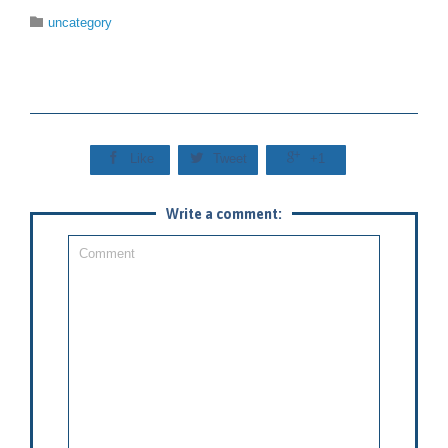
Category

uncategory



Like
Tweet
+1
Write a comment: