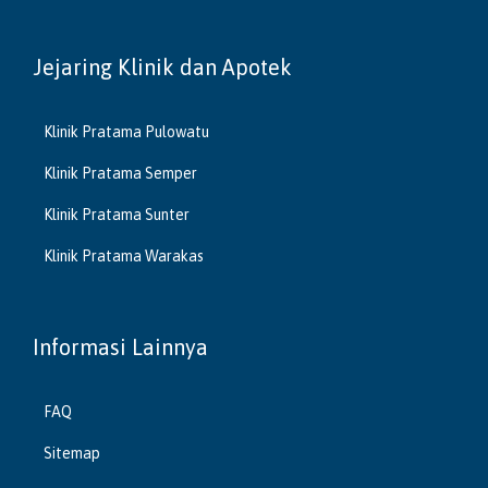
Jejaring Klinik dan Apotek
Klinik Pratama Pulowatu
Klinik Pratama Semper
Klinik Pratama Sunter
Klinik Pratama Warakas
Informasi Lainnya
FAQ
Sitemap