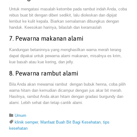
Untuk mengatasi masalah ketombe pada rambut indah Anda, coba
rebus buat bit dengan diberi sedikit, lalu dioleskan dan dipijat
lembut ke kulit kepala. Biarkan semalaman dibungkus dengan
handuk. Keesokan harinya, bilaslah dan keramaslah
7. Pewarna makanan alami
Kandungan betaninnya yang menghasilkan warna merah terang
dapat dipakai untuk pewarna alami makanan, misalnya es krim,
kue basah atau kue kering, dan jelly.
8. Pewarna rambut alami
Bila Anda akan mewarnai rambut dengan bubuk henna, coba pilih
warna hitam dan kemudian dicampur dengan jus akar bit merah.
Hasilnya, rambut Anda akan hitam dengan gradasi burgundy dan
alami. Lebih sehat dan tetap cantik alami.
Category

Umum
Tags

klinik semper
,
Manfaat Buah Bit Bagi Kesehatan
,
tips
kesehatan