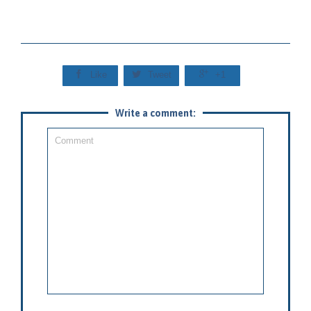



Like
Tweet
+1
Write a comment: