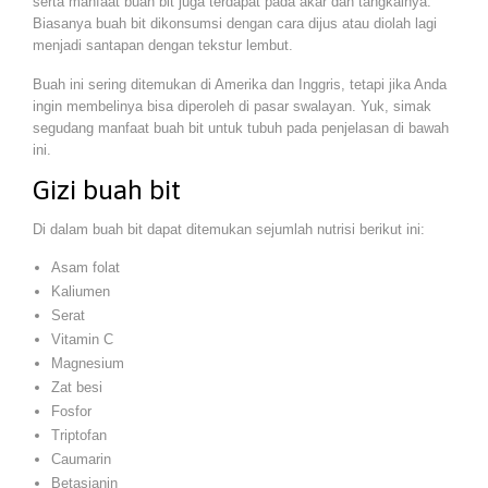
serta manfaat buah bit juga terdapat pada akar dan tangkainya.
Biasanya buah bit dikonsumsi dengan cara dijus atau diolah lagi
menjadi santapan dengan tekstur lembut.
Buah ini sering ditemukan di Amerika dan Inggris, tetapi jika Anda
ingin membelinya bisa diperoleh di pasar swalayan. Yuk, simak
segudang manfaat buah bit untuk tubuh pada penjelasan di bawah
ini.
Gizi buah bit
Di dalam buah bit dapat ditemukan sejumlah nutrisi berikut ini:
Asam folat
Kaliumen
Serat
Vitamin C
Magnesium
Zat besi
Fosfor
Triptofan
Caumarin
Betasianin