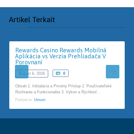
Artikel Terkait
Rewards Casino Rewards Mobilná
Aplikácia vs Verzia Prehliadača V
Porovnaní
Comments
August 6, 2026

0
Obsah 1. Inštalácia a Prvotný Prístup 2. Používateľské
Rozhranie a Funkcionalita 3. Výkon a Rýchlosť…
Posted in:
Umum