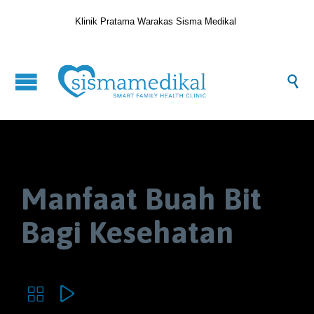
Klinik Pratama Warakas Sisma Medikal

Manfaat Buah Bit
Bagi Kesehatan

