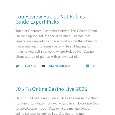
Top Review Pokies Net Pokies
Guide Expert Picks
Table of Contents Customer Service The Casino Room
Online Support Tell me the difference Casinos that
require low deposits can be a good option thepokies for
those who want to lower costs while still having fun.
Imagine yourself in a world where Pokies Net Casino
offers a array of games with a low cost of…
COMMENTS
CATEGORY


RESTY ANA
UNCATEGORIZED
0

Ολα Τα Online Casino Live 2026
Ολα Τα Online Casino Live 2026 Ποια είναι τα πιο “hot”
παιχνίδια των διαδικτυακών καζίνο live; Ποιοι κερδίζουν
τα μεγαλύτερα ποσά; Όλα τα νέα στην πιο έγκυρη
online εφημερίδα καζίνο live. Διαβάστε τις πιο