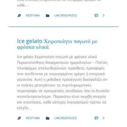
κάθε…
COMMENTS
CATEGORY


RESTY ANA
UNCATEGORIZED
0

Ice gelato Χειροποίητο παγωτό με
φρέσκα υλικά
Ice gelato Χειροποίητο παγωτό με φρέσκα υλικά
Παρακολούθηση διαφημιστικών ημερολογίων – Πολλές
πλατφόρμες απελευθερώνουν πρόσθετες προσφορές
που συνδέονται με συγκεκριμένες ημέρες ή εποχιακά
γεγονότα. Αυτή η μεθοδική προσέγγιση διασφαλίζει ότι
οι παίκτες μετατρέπουν τις συμπληρωματικές
περιστροφές σε πραγματικές αποδόσεις όσο το δυνατόν
αποτελεσματικότερα. Παρακάτω είναι ακριβή στοιχεία
και απαιτήσεις, κάθε κάτοχος λογαριασμού πρέπει να
ελέγξει…
COMMENTS
CATEGORY


RESTY ANA
UNCATEGORIZED
0
