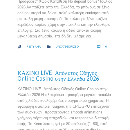
Προσφορές* Χωρίς Κατάθεση No deposit bonus* Ιούλιος
2026 Αν παίζετε από την Ελλάδα, το μπόνους σε ξένο
casino μπορεί να δώσει πολύ καλύτερη εκκίνηση από
μια απλή μικρή προσφορά. Τα καλύτερα ξένα καζίνο
κερδίζουν κυρίως χάρη στην ποικιλία και την ελευθερία
επιλογής. Στα ξένα καζίνο η άδεια αποκτά ακόμη
μεγαλύτερη σημασία, επειδή δεν μιλάμε για…
COMMENTS
CATEGORY


RESTY ANA
UNCATEGORIZED
0

ΚΑΖΙΝΟ LIVE ️ Απόλυτος Οδηγός
Online Casino στην Ελλάδα 2026
ΚΑΖΙΝΟ LIVE ️ Απόλυτος Οδηγός Online Casino στην
Ελλάδα 2026 Η πλατφόρμα προσφέρει μεγάλη ποικιλία
από χιλιάδες κουλοχέρηδες πραγματικού χρήματος. Η
εφαρμογή αξιοποιεί πλήρως την CPU/GPU επιτάχυνση
των συσκευών, προσφέροντας smooth animations,
γρήγορη φόρτωση παιχνιδιών και responsive διεπαφή
αφής. Το Keno λειτουργεί με 80 αριθμούς (1–80), από
τους οποίους κληρώνονται 20 νικηφόροι αριθμοί σε