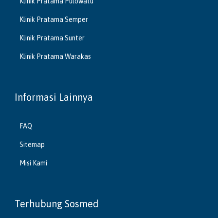
Klinik Pratama Pulowatu
Klinik Pratama Semper
Klinik Pratama Sunter
Klinik Pratama Warakas
Informasi Lainnya
FAQ
Sitemap
Misi Kami
Terhubung Sosmed