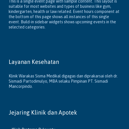
This is a single event page with sample content. This layout is
suitable for most websites and types of business like gym,
kindergarten, health or law related. Event hours component at
the bottom of this page shows all instances of this single
event. Build-in sidebar widgets shows upcoming events in the
selected categories.
Layanan Kesehatan
Klinik Warakas Sisma Medikal digagas dan diprakarsai oleh dr.
Sismadi Partodimulyo, MBA selaku Pimpinan PT. Sismadi
Mancorpindo.
Jejaring Klinik dan Apotek