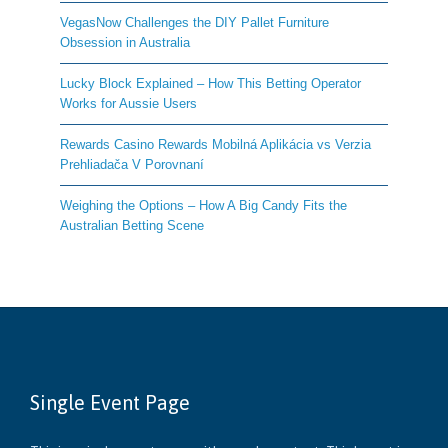
VegasNow Challenges the DIY Pallet Furniture
Obsession in Australia
Lucky Block Explained – How This Betting Operator
Works for Aussie Users
Rewards Casino Rewards Mobilná Aplikácia vs Verzia
Prehliadača V Porovnaní
Weighing the Options – How A Big Candy Fits the
Australian Betting Scene
Single Event Page