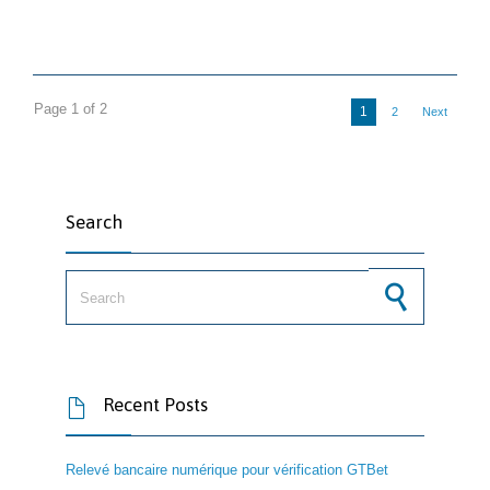
Page 1 of 2
1
2
Next
Search
Search for:
Recent Posts

Relevé bancaire numérique pour vérification GTBet