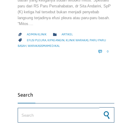
basah yang ketiganya sudah terbukti mitos. Spesialis
paru dari RS Paru Persahabatan, dr Sita Andarini, SpP
(K) ketiga hal tersebut bukan menjadi penyebab
langsung terjadinya efusi pleura atau paru-paru basah.
“Mitos….
CATEGORY

ADMIN KLINIK
ARTIKEL

CATEGORY

EFUSI PLEURA
,
KIPAS ANGIN
,
KLINIK WARAKAS
,
PARU PARU
BASAH
,
WARAKASISMAMEDIKAL
COMMENTS

0
Search
Search for: