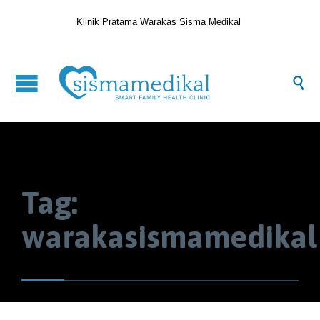
Klinik Pratama Warakas Sisma Medikal

Tag:
warakasismamedikal