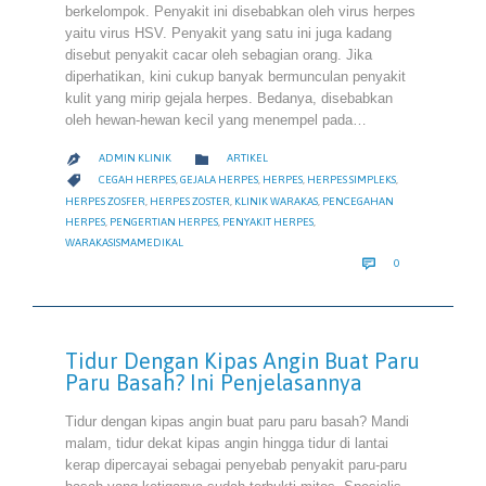
berkelompok. Penyakit ini disebabkan oleh virus herpes
yaitu virus HSV. Penyakit yang satu ini juga kadang
disebut penyakit cacar oleh sebagian orang. Jika
diperhatikan, kini cukup banyak bermunculan penyakit
kulit yang mirip gejala herpes. Bedanya, disebabkan
oleh hewan-hewan kecil yang menempel pada…
CATEGORY

ADMIN KLINIK
ARTIKEL

CATEGORY

CEGAH HERPES
,
GEJALA HERPES
,
HERPES
,
HERPES SIMPLEKS
,
HERPES ZOSFER
,
HERPES ZOSTER
,
KLINIK WARAKAS
,
PENCEGAHAN
HERPES
,
PENGERTIAN HERPES
,
PENYAKIT HERPES
,
WARAKASISMAMEDIKAL
COMMENTS

0
Tidur Dengan Kipas Angin Buat Paru
Paru Basah? Ini Penjelasannya
Tidur dengan kipas angin buat paru paru basah? Mandi
malam, tidur dekat kipas angin hingga tidur di lantai
kerap dipercayai sebagai penyebab penyakit paru-paru