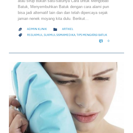
atau sirup bukan satu-satunya Cara untuk Mengobati
Batuk, Menyembuhkan Batuk dengan cara alami pun
bisa jadi alternatif lain dan dan telah dipercaya sejak
jaman nenek moyang kita dulu. Berikut…
CATEGORY

ADMIN KLINIK
ARTIKEL

CATEGORY

RS SUKMUL
,
SUKMUL SISMAMEDIKA
,
TIPS MENGATASI BATUK
COMMENTS

0