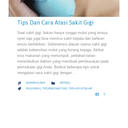
Tips Dan Cara Atasi Sakit Gigi
Saat sakit gigi, bukan hanya rongga mulut yang terasa
nyeri tapi juga bisa memicu sakit kepala dan bahkan
emosi berlebihan. Sebenarnya alasan utama sakit gigi
adalah kebersihan mulut yang kurang terjaga. Akibat
sisa makanan yang menumpuk, perlahan-lahan
menimbulkan bakteri yang membuat pembusukan pada
permukaan gigi Anda. Berikut beberapa tips untuk
mengatasi rasa sakit gigi dengan…
CATEGORY

ADMIN KLINIK
ARTIKEL

CATEGORY

RS SUKMUL
,
TIPS ATASI SAKIT GIGI
,
TIPS HIDUP SEHAT
COMMENTS

0