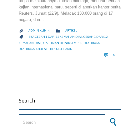
tanpa melakukannya di kelab olahraga, menurut sebuah
kajian internasional baru, seperti dilaporkan kantor berita
Reuters, Jumat (22/9). Melacak 130.000 orang di 17
negara, dari…
CATEGORY

ADMIN KLINIK
ARTIKEL

CATEGORY

BISA CEGAH 1 DARI 12 KEMATIAN DINI
,
CEGAH 1 DARI 12
KEMATIAN DINI
,
KESEHATAN
,
KLINIK SEMPER
,
OLAHRAGA
,
OLAHRAGA 30 MENIT
,
TIPS KESEHATAN
COMMENTS

0
Search
Search for: