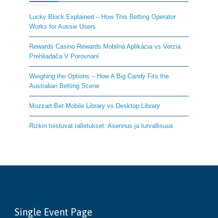
Lucky Block Explained – How This Betting Operator
Works for Aussie Users
Rewards Casino Rewards Mobilná Aplikácia vs Verzia
Prehliadača V Porovnaní
Weighing the Options – How A Big Candy Fits the
Australian Betting Scene
Mozzart Bet Mobile Library vs Desktop Library
Rizkin toistuvat talletukset: Asennus ja turvallisuus
Single Event Page