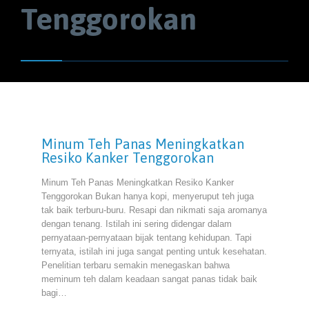
Tenggorokan
Minum Teh Panas Meningkatkan
Resiko Kanker Tenggorokan
Minum Teh Panas Meningkatkan Resiko Kanker
Tenggorokan Bukan hanya kopi, menyeruput teh juga
tak baik terburu-buru. Resapi dan nikmati saja aromanya
dengan tenang. Istilah ini sering didengar dalam
pernyataan-pernyataan bijak tentang kehidupan. Tapi
ternyata, istilah ini juga sangat penting untuk kesehatan.
Penelitian terbaru semakin menegaskan bahwa
meminum teh dalam keadaan sangat panas tidak baik
bagi…