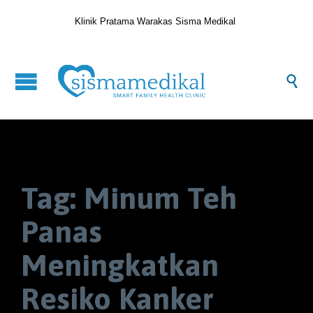
Klinik Pratama Warakas Sisma Medikal

Tag:
Minum Teh
Panas
Meningkatkan
Resiko Kanker