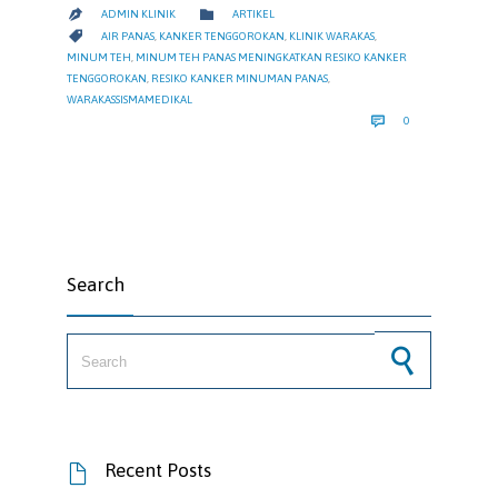
CATEGORY

ADMIN KLINIK
ARTIKEL

CATEGORY

AIR PANAS
,
KANKER TENGGOROKAN
,
KLINIK WARAKAS
,
MINUM TEH
,
MINUM TEH PANAS MENINGKATKAN RESIKO KANKER
TENGGOROKAN
,
RESIKO KANKER MINUMAN PANAS
,
WARAKASSISMAMEDIKAL
COMMENTS

0
Search
Search for:
Recent Posts
