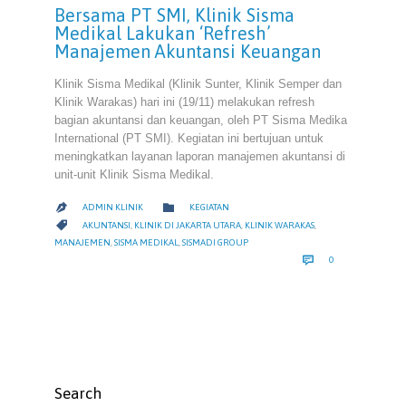
Bersama PT SMI, Klinik Sisma
Medikal Lakukan ‘Refresh’
Manajemen Akuntansi Keuangan
Klinik Sisma Medikal (Klinik Sunter, Klinik Semper dan
Klinik Warakas) hari ini (19/11) melakukan refresh
bagian akuntansi dan keuangan, oleh PT Sisma Medika
International (PT SMI). Kegiatan ini bertujuan untuk
meningkatkan layanan laporan manajemen akuntansi di
unit-unit Klinik Sisma Medikal.
CATEGORY

ADMIN KLINIK
KEGIATAN

CATEGORY

AKUNTANSI
,
KLINIK DI JAKARTA UTARA
,
KLINIK WARAKAS
,
MANAJEMEN
,
SISMA MEDIKAL
,
SISMADI GROUP
COMMENTS

0
Search