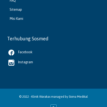
FAQ
Sitemap
Misi Kami
Terhubung Sosmed

Facebook

Instagram
© 2022 -
Klinik Warakas
managed by
Sisma Medikal