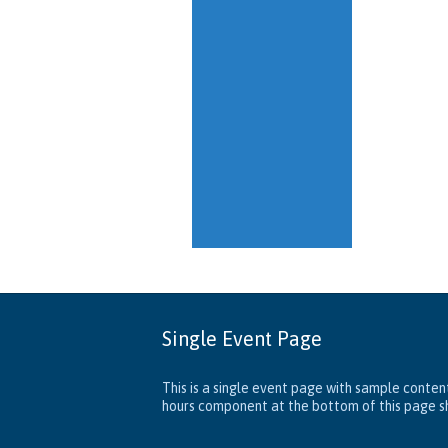
Single Event Page
This is a single event page with sample content
hours component at the bottom of this page sho