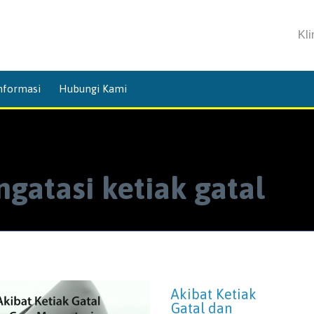
Kl
Skip
nformasi
Hubungi Kami
to
content
gatasi ketiak gatal
Akibat Ketiak
Gatal dan