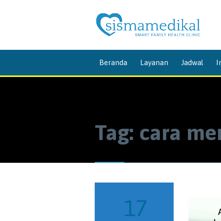
Beranda
Layanan
Jadwal
I
Tag:
cara men
17