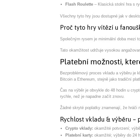
Flash Roulette
– Klasická stolní hra s 
Všechny tyto hry jsou dostupné jak v deskto
Proč tyto hry vítězí u fanouš
Společným rysem je minimální doba mezi toč
Tato okamžitost udržuje vysokou angažovano
Platební možnosti, kter
Bezproblémový proces vkladu a výběru je kl
Bitcoin a Ethereum, stejně jako tradiční pla
Čas na výběr je obvykle do 48 hodin u crypto
rychle, než je napadne začít znovu.
Žádné skryté poplatky znamenají, že hráči m
Rychlost vkladu & výběru – 
Crypto vklady:
okamžité potvrzení; výbě
Platební karty:
okamžité; výběry do 24 h