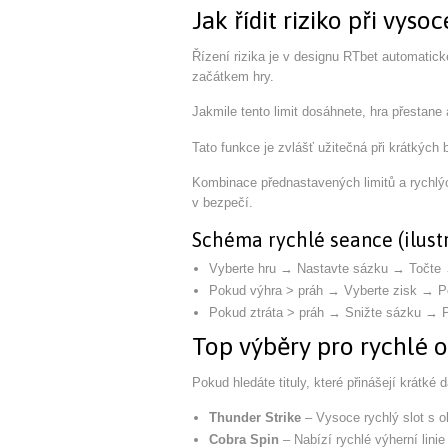
Jak řídit riziko při vyso
Řízení rizika je v designu RTbet automatic
začátkem hry.
Jakmile tento limit dosáhnete, hra přestan
Tato funkce je zvlášť užitečná při krátkých
Kombinace přednastavených limitů a rychlýc
v bezpečí.
Schéma rychlé seance (ilust
Vyberte hru → Nastavte sázku → Točte 
Pokud výhra > práh → Vyberte zisk → P
Pokud ztráta > práh → Snižte sázku → P
Top výběry pro rychlé
Pokud hledáte tituly, které přinášejí krátké 
Thunder Strike
– Vysoce rychlý slot s 
Cobra Spin
– Nabízí rychlé výherní linie