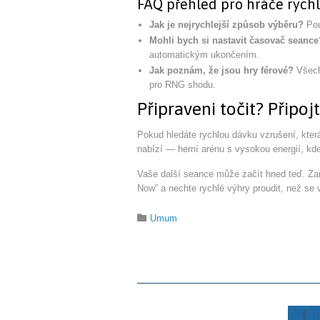
FAQ přehled pro hráče rychl
Jak je nejrychlejší způsob výběru?
Pou
Mohli bych si nastavit časovač seance
automatickým ukončením.
Jak poznám, že jsou hry férové?
Všech
pro RNG shodu.
Připraveni točit? Připoj
Pokud hledáte rychlou dávku vzrušení, kte
nabízí — herní arénu s vysokou energií, kd
Vaše další seance může začít hned teď. Zare
Now” a nechte rychlé výhry proudit, než se 
Category

Umum
