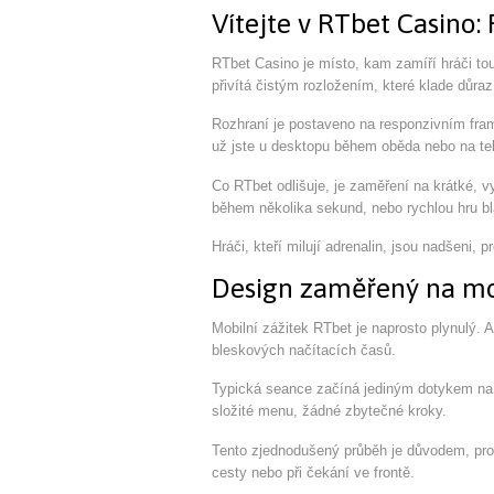
Vítejte v RTbet Casino:
RTbet Casino je místo, kam zamíří hráči tou
přivítá čistým rozložením, které klade důra
Rozhraní je postaveno na responzivním fram
už jste u desktopu během oběda nebo na tel
Co RTbet odlišuje, je zaměření na krátké, vy
během několika sekund, nebo rychlou hru bl
Hráči, kteří milují adrenalin, jsou nadšeni
Design zaměřený na mob
Mobilní zážitek RTbet je naprosto plynulý. A
bleskových načítacích časů.
Typická seance začíná jediným dotykem na 
složité menu, žádné zbytečné kroky.
Tento zjednodušený průběh je důvodem, proč
cesty nebo při čekání ve frontě.