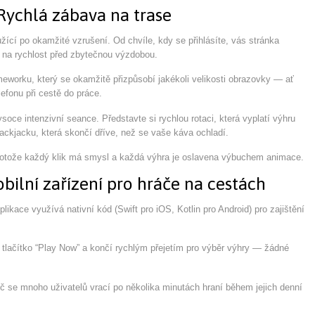
 Rychlá zábava na trase
žící po okamžité vzrušení. Od chvíle, kdy se přihlásíte, vás stránka
z na rychlost před zbytečnou výzdobou.
eworku, který se okamžitě přizpůsobí jakékoli velikosti obrazovky — ať
efonu při cestě do práce.
soce intenzivní seance. Představte si rychlou rotaci, která vyplatí výhru
ackjacku, která skončí dříve, než se vaše káva ochladí.
, protože každý klik má smysl a každá výhra je oslavena výbuchem animace.
ilní zařízení pro hráče na cestách
plikace využívá nativní kód (Swift pro iOS, Kotlin pro Android) pro zajištění
tlačítko “Play Now” a končí rychlým přejetím pro výběr výhry — žádné
 se mnoho uživatelů vrací po několika minutách hraní během jejich denní