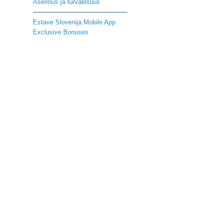
Asennus ja turvallisuus
Estave Slovenija Mobile App
Exclusive Bonuses