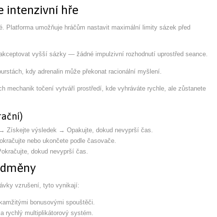
ce intenzivní hře
ké. Platforma umožňuje hráčům nastavit maximální limity sázek před
e akceptovat vyšší sázky — žádné impulzivní rozhodnutí uprostřed seance.
 burstách, kdy adrenalin může překonat racionální myšlení.
h mechanik točení vytváří prostředí, kde vyhráváte rychle, ale zůstanete
rační)
→ Získejte výsledek → Opakujte, dokud nevyprší čas.
okračujte nebo ukončete podle časovače.
okračujte, dokud nevyprší čas.
 odměny
dávky vzrušení, tyto vynikají:
okamžitými bonusovými spouštěči.
 a rychlý multiplikátorový systém.