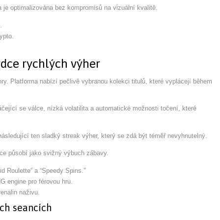
ka je optimalizována bez kompromisů na vizuální kvalitě.
.
ypto.
rdce rychlých výher
hry. Platforma nabízí pečlivě vybranou kolekci titulů, které vyplácejí během
jící se válce, nízká volatilita a automatické možnosti točení, které
následující ten sladký streak výher, který se zdá být téměř nevyhnutelný.
ance působí jako svižný výbuch zábavy.
pid Roulette” a “Speedy Spins.”
NG engine pro férovou hru.
enalin naživu.
ých seancích