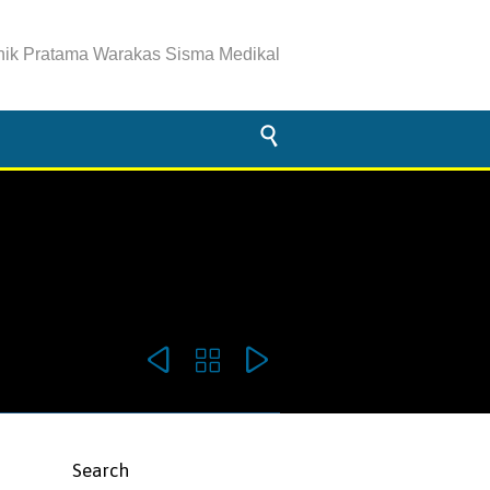
inik Pratama Warakas Sisma Medikal




Search