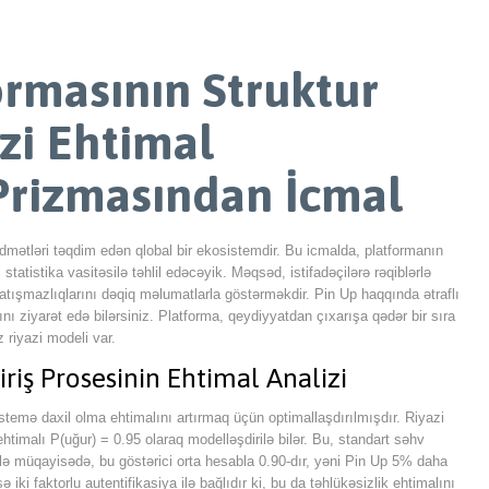
ormasının Struktur
azi Ehtimal
Prizmasından İcmal
dmətləri təqdim edən qlobal bir ekosistemdir. Bu icmalda, platformanın
 statistika vasitəsilə təhlil edəcəyik. Məqsəd, istifadəçilərə rəqiblərlə
atışmazlıqlarını dəqiq məlumatlarla göstərməkdir. Pin Up haqqında ətraflı
ı ziyarət edə bilərsiniz. Platforma, qeydiyyatdan çıxarışa qədər bir sıra
z riyazi modeli var.
riş Prosesinin Ehtimal Analizi
istemə daxil olma ehtimalını artırmaq üçün optimallaşdırılmışdır. Riyazi
timalı P(uğur) = 0.95 olaraq modelləşdirilə bilər. Bu, standart səhv
rlə müqayisədə, bu göstərici orta hesabla 0.90-dır, yəni Pin Up 5% daha
sə iki faktorlu autentifikasiya ilə bağlıdır ki, bu da təhlükəsizlik ehtimalını