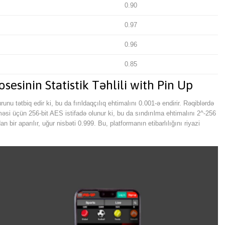
0.90
0.97
0.96
0.85
sesinin Statistik Təhlili with Pin Up
 tətbiq edir ki, bu da fırıldaqçılıq ehtimalını 0.001-ə endirir. Rəqiblərdə
məsi üçün 256-bit AES istifadə olunur ki, bu da sındırılma ehtimalını 2^-256
an bir aparılır, uğur nisbəti 0.999. Bu, platformanın etibarlılığını riyazi