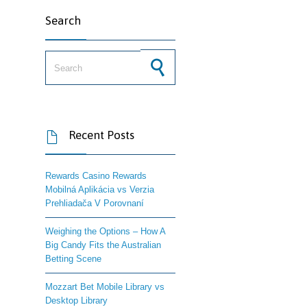
Search
Search for:
Recent Posts

Rewards Casino Rewards
Mobilná Aplikácia vs Verzia
Prehliadača V Porovnaní
Weighing the Options – How A
Big Candy Fits the Australian
Betting Scene
Mozzart Bet Mobile Library vs
Desktop Library