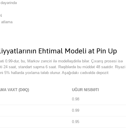
N dəyərində
ZN
 atlama
iyyatlarının Ehtimal Modeli at Pin Up
ti 0.99-dur, bu, Markov zənciri ilə modelləşdirilə bilər. Çıxarış prosesi isə
 24 saat, standart sapma 6 saat. Rəqiblərdə bu müddət 48 saatdır. Riyazi
yəni 5% hallarda yoxlama tələb olunur. Aşağıdakı cədvəldə depozit
MA VAXT (DƏQ)
UĞUR NISBƏTI
0.98
0.99
0.95