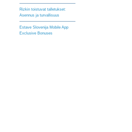
Rizkin toistuvat talletukset:
Asennus ja turvallisuus
Estave Slovenija Mobile App
Exclusive Bonuses