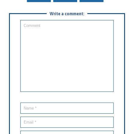
Write a comment: