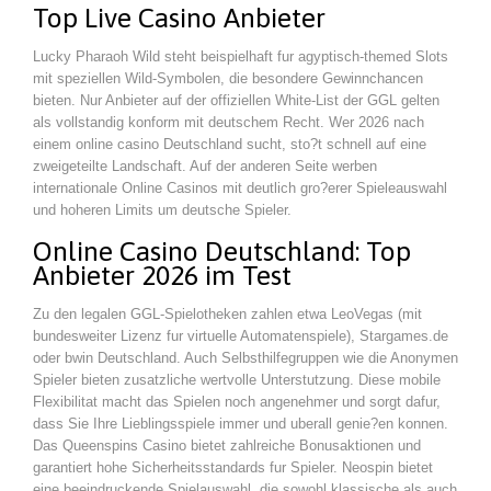
Top Live Casino Anbieter
Lucky Pharaoh Wild steht beispielhaft fur agyptisch-themed Slots
mit speziellen Wild-Symbolen, die besondere Gewinnchancen
bieten. Nur Anbieter auf der offiziellen White-List der GGL gelten
als vollstandig konform mit deutschem Recht. Wer 2026 nach
einem online casino Deutschland sucht, sto?t schnell auf eine
zweigeteilte Landschaft. Auf der anderen Seite werben
internationale Online Casinos mit deutlich gro?erer Spieleauswahl
und hoheren Limits um deutsche Spieler.
Online Casino Deutschland: Top
Anbieter 2026 im Test
Zu den legalen GGL-Spielotheken zahlen etwa LeoVegas (mit
bundesweiter Lizenz fur virtuelle Automatenspiele), Stargames.de
oder bwin Deutschland. Auch Selbsthilfegruppen wie die Anonymen
Spieler bieten zusatzliche wertvolle Unterstutzung. Diese mobile
Flexibilitat macht das Spielen noch angenehmer und sorgt dafur,
dass Sie Ihre Lieblingsspiele immer und uberall genie?en konnen.
Das Queenspins Casino bietet zahlreiche Bonusaktionen und
garantiert hohe Sicherheitsstandards fur Spieler. Neospin bietet
eine beeindruckende Spielauswahl, die sowohl klassische als auch