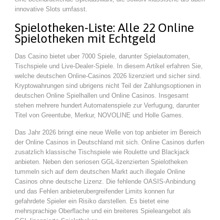
innovative Slots umfasst.
Spielotheken-Liste: Alle 22 Online
Spielotheken mit Echtgeld
Das Casino bietet uber 7000 Spiele, darunter Spielautomaten,
Tischspiele und Live-Dealer-Spiele. In diesem Artikel erfahren Sie,
welche deutschen Online-Casinos 2026 lizenziert und sicher sind.
Kryptowahrungen sind ubrigens nicht Teil der Zahlungsoptionen in
deutschen Online Spielhallen und Online Casinos. Insgesamt
stehen mehrere hundert Automatenspiele zur Verfugung, darunter
Titel von Greentube, Merkur, NOVOLINE und Holle Games.
Das Jahr 2026 bringt eine neue Welle von top anbieter im Bereich
der Online Casinos in Deutschland mit sich. Online Casinos durfen
zusatzlich klassische Tischspiele wie Roulette und Blackjack
anbieten. Neben den seriosen GGL-lizenzierten Spielotheken
tummeln sich auf dem deutschen Markt auch illegale Online
Casinos ohne deutsche Lizenz. Die fehlende OASIS-Anbindung
und das Fehlen anbieterubergreifender Limits konnen fur
gefahrdete Spieler ein Risiko darstellen. Es bietet eine
mehrsprachige Oberflache und ein breiteres Spieleangebot als