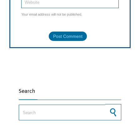
Your email address will not be published.
Search
Search for: