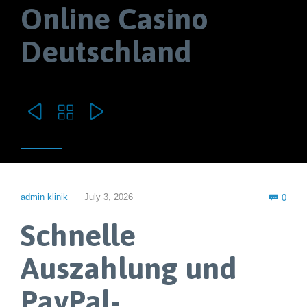
Online Casino
Deutschland



Com
admin klinik
July 3, 2026
0

Schnelle
Auszahlung und
PayPal-