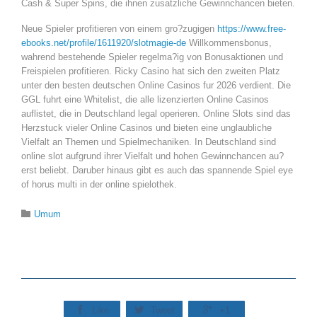
Cash & Super Spins, die ihnen zusatzliche Gewinnchancen bieten.
Neue Spieler profitieren von einem gro?zugigen
https://www.free-
ebooks.net/profile/1611920/slotmagie-de
Willkommensbonus,
wahrend bestehende Spieler regelma?ig von Bonusaktionen und
Freispielen profitieren. Ricky Casino hat sich den zweiten Platz
unter den besten deutschen Online Casinos fur 2026 verdient. Die
GGL fuhrt eine Whitelist, die alle lizenzierten Online Casinos
auflistet, die in Deutschland legal operieren. Online Slots sind das
Herzstuck vieler Online Casinos und bieten eine unglaubliche
Vielfalt an Themen und Spielmechaniken. In Deutschland sind
online slot aufgrund ihrer Vielfalt und hohen Gewinnchancen au?
erst beliebt. Daruber hinaus gibt es auch das spannende Spiel eye
of horus multi in der online spielothek.
Category

Umum



Like
Tweet
+1